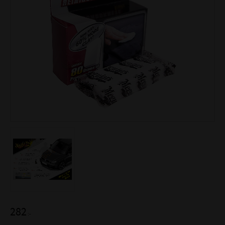
282
:-