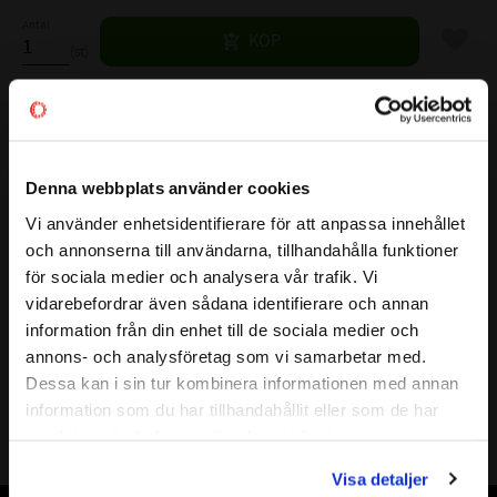
Antal
Lägg til
KÖP
st
Lagerstatus
2 st i lager
Artikelnr
523165
Denna webbplats använder cookies
Vikt
0,15 kg
Vi använder enhetsidentifierare för att anpassa innehållet
Tillverkare
MEGUIARS
close
Mer info
och annonserna till användarna, tillhandahålla funktioner
Välkommen till kullagret.com
för sociala medier och analysera vår trafik. Vi
Meguiars G1001 Clay Bar
vidarebefordrar även sådana identifierare och annan
Vill du handla som företag eller privatperson?
Visa alla produkter från MEGUIARS
information från din enhet till de sociala medier och
Vår ersättningslera som gör det smidigt och enkelt för dig att ersätta
annons- och analysföretag som vi samarbetar med.
FÖRETAG
Dessa kan i sin tur kombinera informationen med annan
endast den förbrukade leran från något av våra lerkit.
information som du har tillhandahållit eller som de har
Leran är av högsta möjliga kvalitet
Priser visas exkl. moms
samlat in när du har använt deras tjänster.
PRIVAT
Leran bör alltid användas med Meguiars Quik Detailer
Visa detaljer
Priser visas inkl. moms