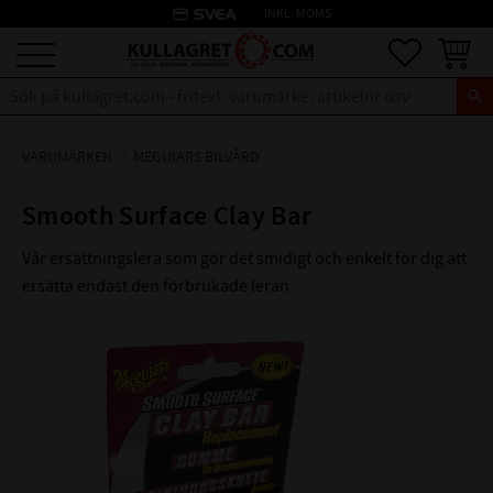
credit_card
INKL. MOMS
Meny
Favoriter
Kundva
VARUMÄRKEN
MEGUIARS BILVÅRD
Smooth Surface Clay Bar
Vår ersättningslera som gör det smidigt och enkelt för dig att
ersätta endast den förbrukade leran