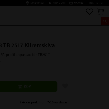
supervised_user_circle
person
credit_card
KUNDTJÄNST
MINA SIDOR
INKL. MOMS
Favoriter
Kundva
3 TB 2517 Kilremskiva
 SPA-profil anpassad för TB2517
.
Lägg till i favoriter
KÖP
Skickas prel. inom 7-10 vardagar