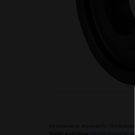
Kilremskivan är anpassad för TB klämbussn
flexibel användning.
Välj klämbussning i s