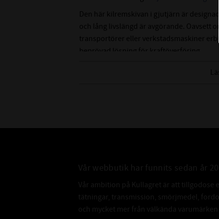
Den här kilremskivan i gjutjärn är designa
och lång livslängd är avgörande. Oavsett 
transportörer eller verkstadsmaskiner erb
beprövad lösning för kraftöverföring.
Lä
Vår webbutik har funnits sedan år 2
Vår ambition på Kullagret är att tillgodose 
tätningar, transmission, smörjmedel, for
och mycket mer från välkända varumärken a