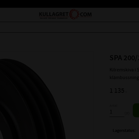
SPA 200/
Kilremskiva i
klämbussning
1 135
:-
Antal
st
Lagerstatus