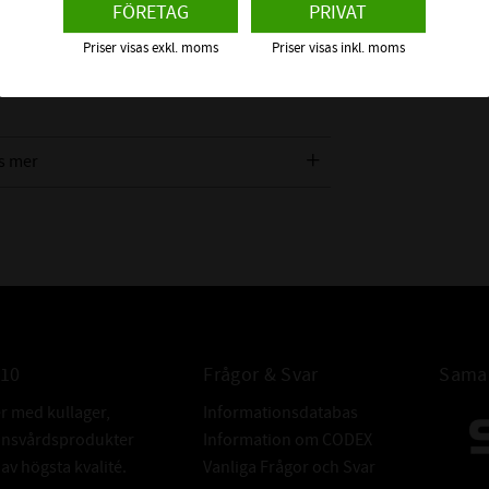
FÖRETAG
PRIVAT
d för mekaniska drivsystem där hög precision
Priser visas exkl. moms
Priser visas inkl. moms
om du arbetar med fläktar, kompressorer,
juder kilremskivor en kostnadseffektiv och
s mer
010
Frågor & Svar
Samar
er med kullager,
Informationsdatabas
donsvårdsprodukter
Information om CODEX
v högsta kvalité.
Vanliga Frågor och Svar