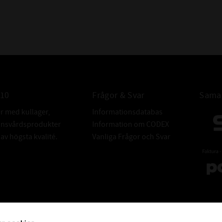
010
Frågor & Svar
Samar
er med kullager,
Informationsdatabas
donsvårdsprodukter
Information om CODEX
v högsta kvalité.
Vanliga Frågor och Svar