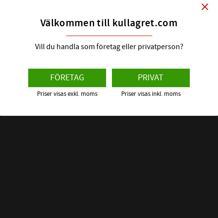
FABRIKAT:
close
SKF
tt smörjfettet i lagret ligger kvar. Små
SKF | Dim: 
Välkommen till kullagret.com
de stängs ute. Likaså så stänger
 bra.
54
:-
Vill du handla som företag eller privatperson?
s mer
FÖRETAG
PRIVAT
Priser visas exkl. moms
Priser visas inkl. moms
 om detta spårkullager