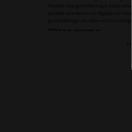
Fördelar med gummitätning är bland annat a
partiklar som damm och sågspån och liknan
gummitätningar ute vatten och fukt väldigt
CODEX är en serie lager av
Medelhög kvalitetsnivå
Lä
Lämplig för olika applikationer
Kvalitetskontrollerad
Nedan hittar du mer ingående information