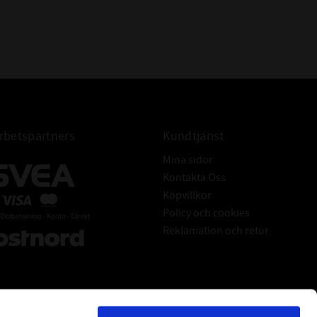
betspartners
Kundtjänst
Mina sidor
Kontakta Oss
Köpvillkor
Policy och cookies
Reklamation och retur