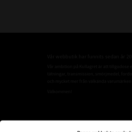
Vår webbutik har funnits sedan år 2
Vår ambition på Kullagret är att tillgodose 
tätningar, transmission, smörjmedel, for
och mycket mer från välkända varumärken a
Välkommen!
Subscribe