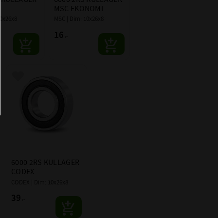
CODEX
MSC EKONOMI
10x26x8
MSC | Dim: 10x26x8
16
:-
Lägg till i favoriter
6000 2RS KULLAGER 
CODEX
CODEX | Dim: 10x26x8
39
:-