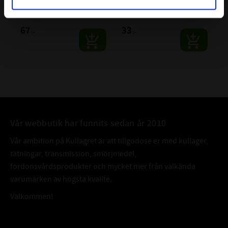
SKF
CODEX
SKF | Dim: 12x28x8
CODEX | Dim: 12x28x8
67
33
:-
:-
Vår webbutik har funnits sedan år 2010
Vår ambition på Kullagret är att tillgodose er med kullager,
tätningar, transmission, smörjmedel,
fordonsvårdsprodukter och mycket mer från välkända
varumärken av högsta kvalité.
Välkommen!