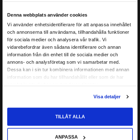
Kulor: X105CrMo17
Fördelar med gummitätning är bland annat att smörjfettet i
ALTERNATIVA BETECKNINGAR:
S 6001 2RS
lagret ligger kvar. Små partiklar som damm och sågspån och
Denna webbplats använder cookies
SS 6001 2RS
liknande stängs ute. Likaså så stänger gummitätningar ute
Vi använder enhetsidentifierare för att anpassa innehållet
S 6001 2RSR
vatten och fukt väldigt bra.
close
och annonserna till användarna, tillhandahålla funktioner
W 6001 2RSH
Välkommen till kullagret.com
Läs mer
CODEX är en serie lager av
för sociala medier och analysera vår trafik. Vi
FABRIKAT:
CODEX
vidarebefordrar även sådana identifierare och annan
Medelhög kvalitetsnivå
Vill du handla som företag eller privatperson?
Relaterade produkter
information från din enhet till de sociala medier och
Lämplig för olika applikationer
annons- och analysföretag som vi samarbetar med.
Kvalitetskontrollerad
FÖRETAG
Dessa kan i sin tur kombinera informationen med annan
Nedan hittar du mer ingående information om detta
Lägg till i favoriter
Lägg till i favoriter
information som du har tillhandahållit eller som de har
Priser visas exkl. moms
spårkullager
samlat in när du har använt deras tjänster.
PRIVAT
Visa detaljer
Priser visas inkl. moms
TILLÅT ALLA
6001 2RS Kullager 
6001 2RS Kullager 
ANPASSA