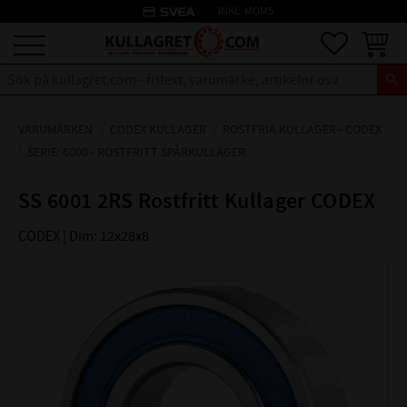
credit_card
INKL. MOMS
Meny
Favoriter
Kundva
VARUMÄRKEN
CODEX KULLAGER
ROSTFRIA KULLAGER - CODEX
SERIE: 6000 - ROSTFRITT SPÅRKULLAGER
SS 6001 2RS Rostfritt Kullager CODEX
CODEX | Dim: 12x28x8