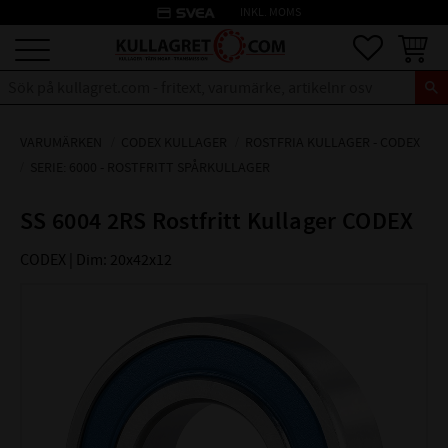
credit_card
INKL. MOMS
Meny
Favoriter
Kundva
VARUMÄRKEN
CODEX KULLAGER
ROSTFRIA KULLAGER - CODEX
SERIE: 6000 - ROSTFRITT SPÅRKULLAGER
SS 6004 2RS Rostfritt Kullager CODEX
CODEX | Dim: 20x42x12