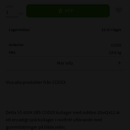
Antal
Lägg til
KÖP
st
Lagerstatus
12 st i lager
Artikelnr
522202
Vikt
0,076 kg
Tillverkare
CODEX
Mer info
( d )
INNERDIAMETER:
20 mm
( D )
YTTERDIAMETER:
42 mm
Visa alla produkter från CODEX
( B )
BREDD:
12 mm
TÄTNING:
Gummitätning båda sidor
LAGERSPEL / RADIALGLAPP:
Normalt (0,005-0,020mm)
MÅTTNOGGRANHET:
Motsvarar P6-tolerans
Detta SS 6004 2RS CODEX kullager med måtten 20x42x12 är
Lagerhållare: X5CrNi18-10
ett enradigt spårkullager i rostfritt utförande med
ROSTFRITT STÅL:
Banorna: X65Cr14 alt. X105CrMo17
gummitätningar på båda sidor.