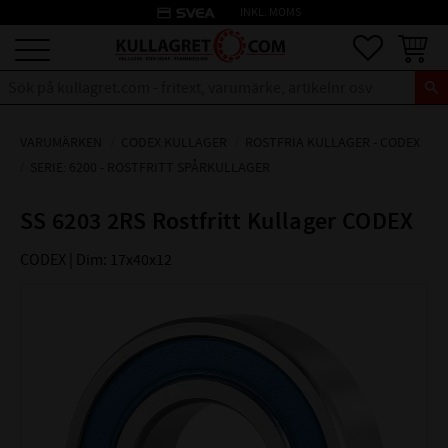
credit_card
INKL. MOMS
Meny
Favoriter
Kundva
VARUMÄRKEN
CODEX KULLAGER
ROSTFRIA KULLAGER - CODEX
SERIE: 6200 - ROSTFRITT SPÅRKULLAGER
SS 6203 2RS Rostfritt Kullager CODEX
CODEX | Dim: 17x40x12