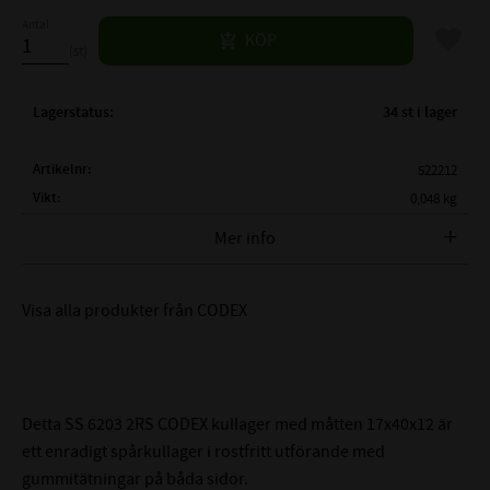
Antal
Lägg til
KÖP
st
Lagerstatus
34 st i lager
Artikelnr
522212
Vikt
0,048 kg
Tillverkare
CODEX
Mer info
( d )
INNERDIAMETER:
17 mm
( D )
YTTERDIAMETER:
40 mm
Visa alla produkter från CODEX
( B )
BREDD:
12 mm
TÄTNING:
Gummitätning båda sidor
LAGERSPEL / RADIALGLAPP:
Normalt (0,005-0,020mm)
MÅTTNOGGRANHET:
Motsvarar P6-tolerans
Detta SS 6203 2RS CODEX kullager med måtten 17x40x12 är
Lagerhållare: X5CrNi18-10
ett enradigt spårkullager i rostfritt utförande med
ROSTFRITT STÅL:
Banorna: X65Cr14 alt. X105CrMo17
gummitätningar på båda sidor.