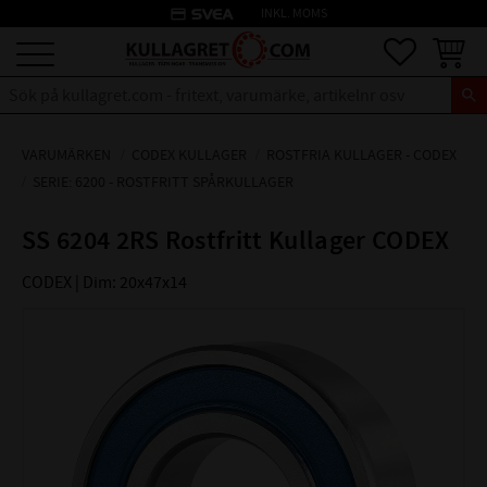
credit_card
INKL. MOMS
Meny
Favoriter
Kundva
VARUMÄRKEN
CODEX KULLAGER
ROSTFRIA KULLAGER - CODEX
SERIE: 6200 - ROSTFRITT SPÅRKULLAGER
SS 6204 2RS Rostfritt Kullager CODEX
CODEX | Dim: 20x47x14