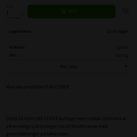
Antal
Lägg til
KÖP
st
Lagerstatus
23 st i lager
Artikelnr
522213
Vikt
0,07 kg
Tillverkare
CODEX
Mer info
FULLSTÄNDIG CODEX
SS 6204 2RS
BETECKNING:
Visa alla produkter från CODEX
( d )
INNERDIAMETER:
20 mm
( D )
YTTERDIAMETER:
47 mm
( B )
BREDD:
14 mm
Detta SS 6204 2RS CODEX kullager med måtten 20x47x14 är
TÄTNING:
Gummitätning båda sidor
ett enradigt spårkullager i rostfritt utförande med
LAGERSPEL / RADIALGLAPP:
Normalt (0,002-0,013mm)
gummitätningar på båda sidor.