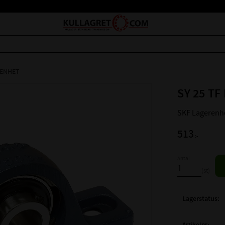
RENHET
SY 25 TF
SKF Lagerenhe
513
:-
Antal
st
Lagerstatus