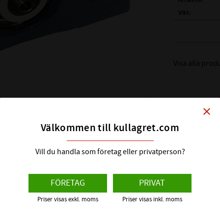
Artikelnr
Vikt
Tillverkare
( d )
AXEL DIAME
( H )
TOTALHÖJD
Visa alla prod
( H1 )
CC MÅTT L
( L )
LÄNGD FOT:
( J )
T SKRUVHÅL 
close
( A )
BREDD BOT
( N )
LÄNGD SPÅR
Välkommen till kullagret.com
( N1 )
BREDD SPÅ
( H2 )
TJOCKLEK 
Vill du handla som företag eller privatperson?
GRÄNSVARVTAL:
BÄRIGHETSTAL 
FÖRETAG
PRIVAT
BÄRIGHETSTAL S
AXELLÅSNING:
Priser visas exkl. moms
Priser visas inkl. moms
LAGERHUS: