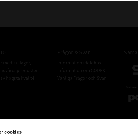
INSATSLAGER:
ALTERNATIVA B
010
Frågor & Svar
Samar
er med kullager,
Informationsdatabas
donsvårdsprodukter
Information om CODEX
v högsta kvalité.
Vanliga Frågor och Svar
r cookies