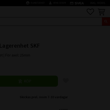
supervised_user_circle
person
credit_card
KUNDTJÄNST
MINA SIDOR
INKL. MOMS
Favoriter
Kundva
 Lagerenhet SKF
t | För axel: 25mm
Lägg till i favoriter
KÖP
Skickas prel. inom 7-10 vardagar