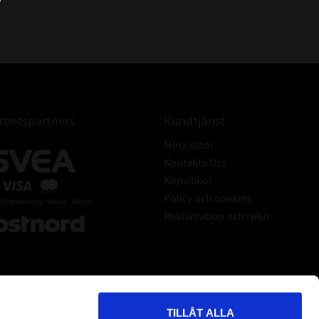
YAR 205 - 2F
RASEY 25
ETECKNINGAR:
NP 25
betspartners
Kundtjänst
Mina sidor
Kontakta Oss
Köpvillkor
Policy och cookies
Reklamation och retur
TILLÅT ALLA