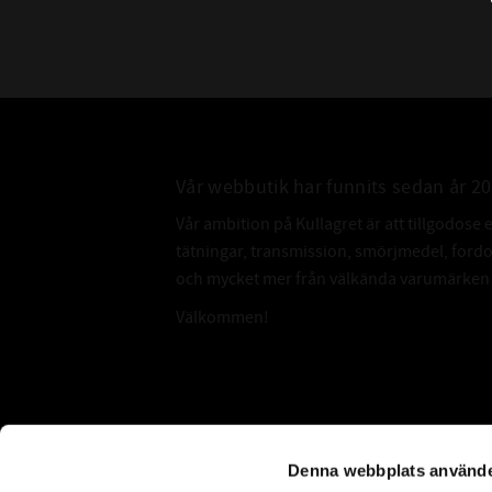
Vår webbutik har funnits sedan år 2
Vår ambition på Kullagret är att tillgodose 
tätningar, transmission, smörjmedel, for
och mycket mer från välkända varumärken a
Välkommen!
Subscribe
Denna webbplats använde