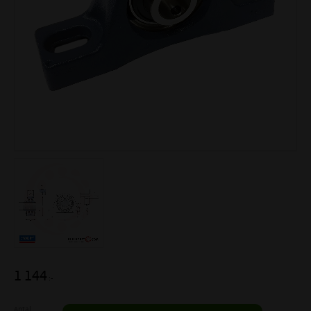
1 144
:-
Antal