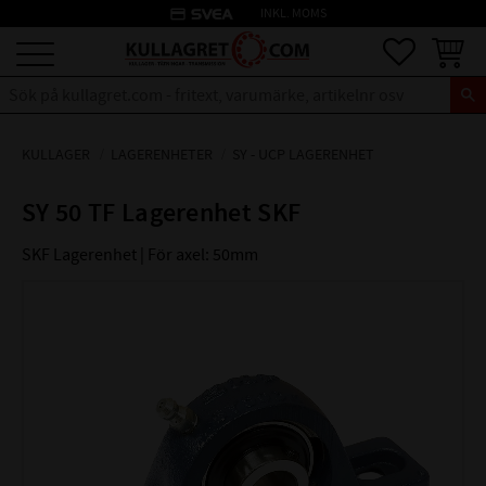
credit_card
INKL. MOMS
Meny
Favoriter
Kundva
KULLAGER
LAGERENHETER
SY - UCP LAGERENHET
SY 50 TF Lagerenhet SKF
SKF Lagerenhet | För axel: 50mm