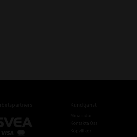
sider. På grund av det mycket höga pH-värdet är
det viktigt att
nda skyddsglasögon vid hantering av den här
produkten!
 är lättlöslig och kan blandas med vatten. OBS!
rtikelnummer AD504001 (den är färdigblandad).
Normaltvätt 1:10
Svår rengöring 1:2
DOSERING
Lågtrycksspruta: 1:1 - 1:25
Manuell rengöring: 1:10 - 1:100
Högtrycksagg. injicering: 2-10%
betspartners
Kundtjänst
ÖVRIGT
Mina sidor
Kontakta Oss
Listad hos Naturskyddsföreningen
Köpvillkor