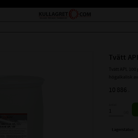
Tvätt AP
Tvätt APL 100 p
högalkalisk av
10 886
:-
Antal
st
Lagerstatus