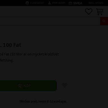
supervised_user_circle
person
credit_card
KUNDTJÄNST
MINA SIDOR
INKL. MOMS
Favoriter
Kundva
L 100 Fat
å Fat 210 liter är en mycket kraftfullt
fettning.
Lägg till i favoriter
KÖP
Skickas prel. inom 7-10 vardagar