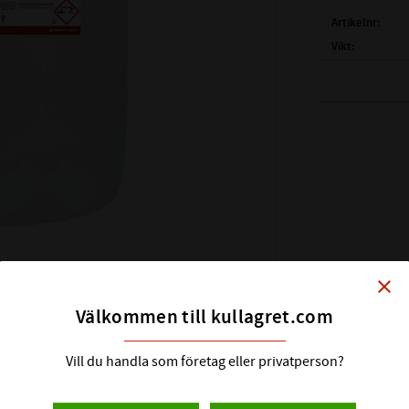
Artikelnr
Vikt
AdProLine® Tv
avfettningsme
fett, olj
och passar utm
med. Det går 
close
Välkommen till kullagret.com
-
Kort sagt ett k
Vill du handla som företag eller privatperson?
Fungerar ut