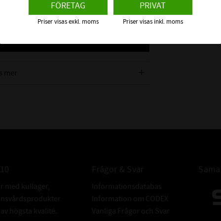
FÖRETAG
PRIVAT
nedbrytbara ten
Priser visas exkl. moms
Priser visas inkl. moms
ALLTID anvä
Tvätt APL 100
s mer
gäller ej a
010
Frågor & Svar
Samar
er med kullager,
Informationsdatabas
donsvårdsprodukter
Information om CODEX
v högsta kvalité.
Vanliga Frågor och Svar