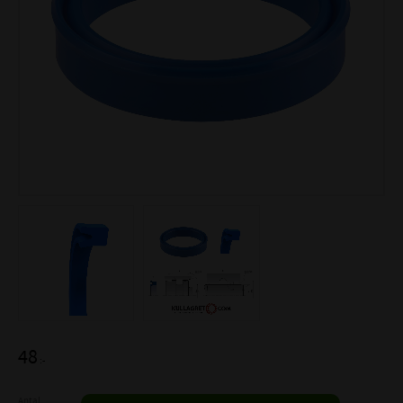
48
:-
Antal