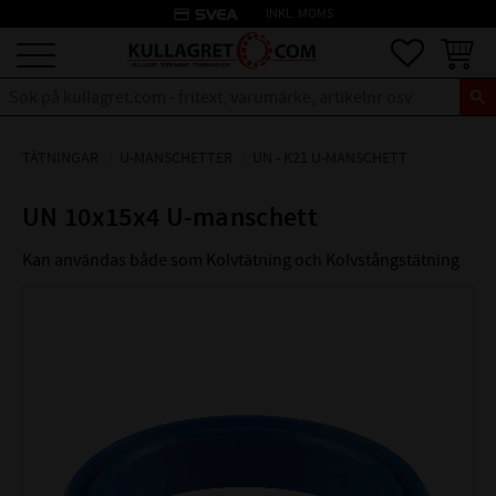
credit_card
INKL. MOMS
Meny
Favoriter
Kundva
TÄTNINGAR
U-MANSCHETTER
UN - K21 U-MANSCHETT
UN 10x15x4 U-manschett
Kan användas både som Kolvtätning och Kolvstångstätning