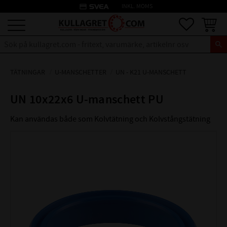
credit_card
INKL. MOMS
Meny
Favoriter
Kundva
TÄTNINGAR
U-MANSCHETTER
UN - K21 U-MANSCHETT
UN 10x22x6 U-manschett PU
Kan användas både som Kolvtätning och Kolvstångstätning