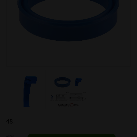
48
:-
Antal