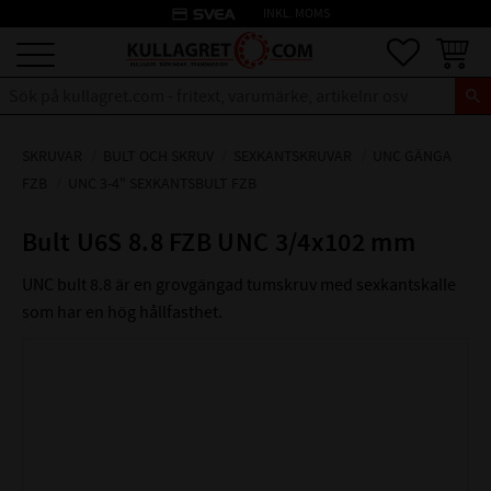
credit_card
INKL. MOMS
Meny
Favoriter
Kundva
SKRUVAR
BULT OCH SKRUV
SEXKANTSKRUVAR
UNC GÄNGA
FZB
UNC 3-4" SEXKANTSBULT FZB
Bult U6S 8.8 FZB UNC 3/4x102 mm
UNC bult 8.8 är en grovgängad tumskruv med sexkantskalle
som har en hög hållfasthet.