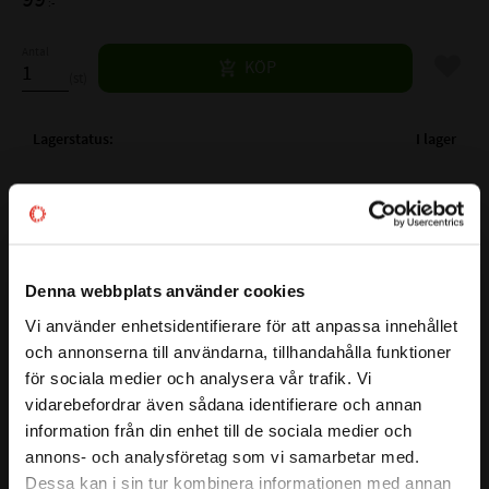
:-
Antal
Lägg til
KÖP
st
Lagerstatus
I lager
Artikelnr
530220
Vikt
0,28 kg
Ytbehandling
FZB
Mer info
Gänglängd
45 mm
Denna webbplats använder cookies
Nyckelvidd
1.1/8 mm
Vi använder enhetsidentifierare för att anpassa innehållet
close
Längd exkl. skalle
102 mm
och annonserna till användarna, tillhandahålla funktioner
Välkommen till kullagret.com
för sociala medier och analysera vår trafik. Vi
Den här sexkantskruven har en hållfasthetsklass på 8.8 vilket
vidarebefordrar även sådana identifierare och annan
Vill du handla som företag eller privatperson?
säkerställer en stark och driftsäker infästning.
information från din enhet till de sociala medier och
Sexkantsskalle för säker åtdragning med nyckel/hylsa. Den
annons- och analysföretag som vi samarbetar med.
blankförzinkade ytan skyddar mot korrosion, vilket är bra
FÖRETAG
Dessa kan i sin tur kombinera informationen med annan