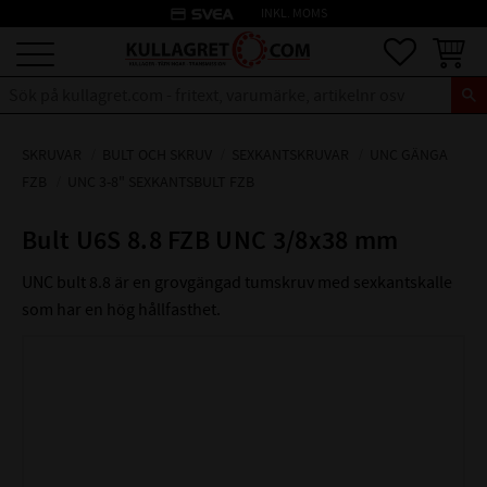
credit_card
INKL. MOMS
Meny
Favoriter
Kundva
SKRUVAR
BULT OCH SKRUV
SEXKANTSKRUVAR
UNC GÄNGA
FZB
UNC 3-8" SEXKANTSBULT FZB
Bult U6S 8.8 FZB UNC 3/8x38 mm
UNC bult 8.8 är en grovgängad tumskruv med sexkantskalle
som har en hög hållfasthet.