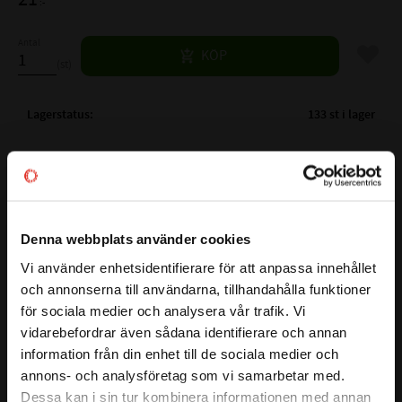
:-
Antal
Lägg til
KÖP
st
Lagerstatus
133 st i lager
Artikelnr
530260
Vikt
0,025 kg
Ytbehandling
FZB
Mer info
Material
8.8
Denna webbplats använder cookies
Gänglängd
25 mm
Vi använder enhetsidentifierare för att anpassa innehållet
close
Nyckelvidd
9/16 mm
och annonserna till användarna, tillhandahålla funktioner
Välkommen till kullagret.com
Längd exkl. skalle
38 mm
för sociala medier och analysera vår trafik. Vi
Den här sexkantskruven har en hållfasthetsklass på 8.8 vilket
vidarebefordrar även sådana identifierare och annan
Vill du handla som företag eller privatperson?
säkerställer en stark och driftsäker infästning.
information från din enhet till de sociala medier och
Sexkantsskalle för säker åtdragning med nyckel/hylsa. Den
annons- och analysföretag som vi samarbetar med.
blankförzinkade ytan skyddar mot korrosion, vilket är bra
FÖRETAG
Dessa kan i sin tur kombinera informationen med annan