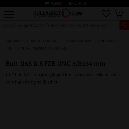
credit_card
INKL. MOMS
Meny
Favoriter
Kundva
SKRUVAR
BULT OCH SKRUV
SEXKANTSKRUVAR
UNC GÄNGA
FZB
UNC 3-8" SEXKANTSBULT FZB
Bult U6S 8.8 FZB UNC 3/8x64 mm
UNC bult 8.8 är en grovgängad tumskruv med sexkantskalle
som har en hög hållfasthet.