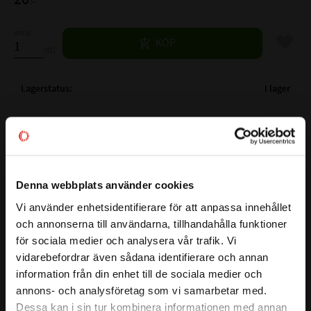
:-
Antal
Lägg til
KÖP
st
Lagerstatus
I lager
Artikelnr
530263
Vikt
0,039 kg
Ytbehandling
FZB
Mer info
Material
8.8
Denna webbplats använder cookies
Gänglängd
25 mm
Vi använder enhetsidentifierare för att anpassa innehållet
close
Nyckelvidd
9/16 mm
och annonserna till användarna, tillhandahålla funktioner
Välkommen till kullagret.com
Längd exkl. skalle
64 mm
för sociala medier och analysera vår trafik. Vi
Den här sexkantskruven har en hållfasthetsklass på 8.8 vilket
vidarebefordrar även sådana identifierare och annan
Vill du handla som företag eller privatperson?
säkerställer en stark och driftsäker infästning.
information från din enhet till de sociala medier och
Sexkantsskalle för säker åtdragning med nyckel/hylsa. Den
annons- och analysföretag som vi samarbetar med.
blankförzinkade ytan skyddar mot korrosion, vilket är bra
FÖRETAG
Dessa kan i sin tur kombinera informationen med annan