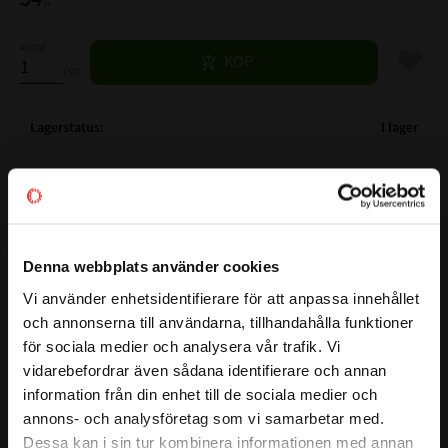
:-
Antal
Lägg til
KÖP
st
Lagerstatus
I lager
Artikelnr
530234
Vikt
0,055 kg
Ytbehandling
FZB
Mer info
Gänglängd
29 mm
Denna webbplats använder cookies
Nyckelvidd
5/8 mm
Vi använder enhetsidentifierare för att anpassa innehållet
close
Längd exkl. skalle
64 mm
och annonserna till användarna, tillhandahålla funktioner
Välkommen till kullagret.com
för sociala medier och analysera vår trafik. Vi
Den här sexkantskruven har en hållfasthetsklass på 8.8 vilket
vidarebefordrar även sådana identifierare och annan
Vill du handla som företag eller privatperson?
säkerställer en stark och driftsäker infästning.
information från din enhet till de sociala medier och
Sexkantsskalle för säker åtdragning med nyckel/hylsa. Den
annons- och analysföretag som vi samarbetar med.
blankförzinkade ytan skyddar mot korrosion, vilket är bra
FÖRETAG
Dessa kan i sin tur kombinera informationen med annan