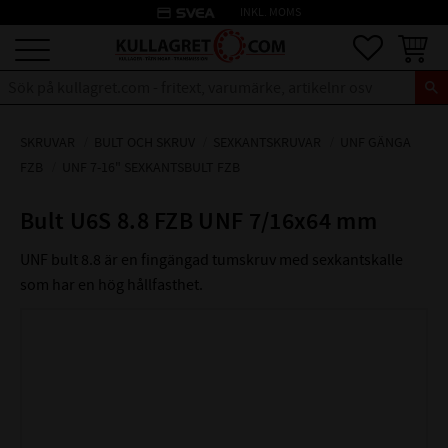
credit_card
INKL. MOMS
Meny
Favoriter
Kundva
SKRUVAR
BULT OCH SKRUV
SEXKANTSKRUVAR
UNF GÄNGA
FZB
UNF 7-16" SEXKANTSBULT FZB
Bult U6S 8.8 FZB UNF 7/16x64 mm
UNF bult 8.8 är en fingängad tumskruv med sexkantskalle
som har en hög hållfasthet.