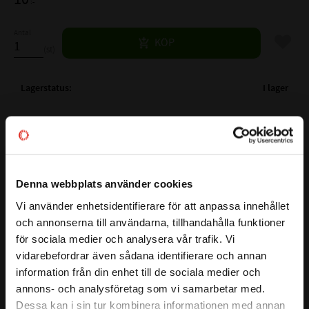
:-
Antal
Lägg til
KÖP
st
Lagerstatus
I lager
Artikelnr
530275
Vikt
0,006 kg
Ytbehandling
FZB
Mer info
Material
8.8
Denna webbplats använder cookies
Gänglängd
16 mm
Vi använder enhetsidentifierare för att anpassa innehållet
close
Nyckelvidd
7/16 mm
och annonserna till användarna, tillhandahålla funktioner
Välkommen till kullagret.com
Längd exkl. skalle
16 mm
för sociala medier och analysera vår trafik. Vi
Den här sexkantskruven har en hållfasthetsklass på 8.8 vilket
vidarebefordrar även sådana identifierare och annan
Vill du handla som företag eller privatperson?
säkerställer en stark och driftsäker infästning.
information från din enhet till de sociala medier och
Sexkantsskalle för säker åtdragning med nyckel/hylsa. Den
annons- och analysföretag som vi samarbetar med.
blankförzinkade ytan skyddar mot korrosion, vilket är bra
FÖRETAG
Dessa kan i sin tur kombinera informationen med annan