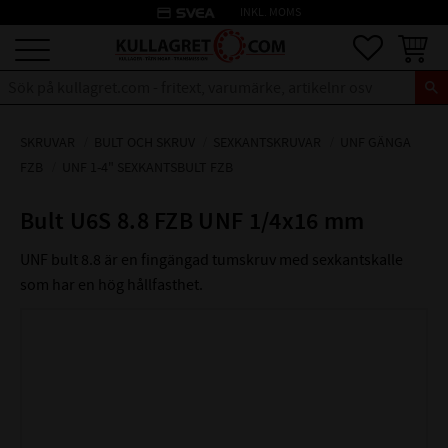
credit_card
INKL. MOMS
Meny
Favoriter
Kundva
SKRUVAR
BULT OCH SKRUV
SEXKANTSKRUVAR
UNF GÄNGA
FZB
UNF 1-4" SEXKANTSBULT FZB
Bult U6S 8.8 FZB UNF 1/4x16 mm
UNF bult 8.8 är en fingängad tumskruv med sexkantskalle
som har en hög hållfasthet.