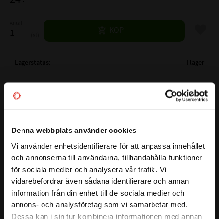
:-
Antal
Lägg til
KÖP
st
Lagerstatus
I lager
Artikelnr
530235
Vikt
0,072 kg
Ytbehandling
FZB
Mer info
Material
8.8
Denna webbplats använder cookies
Gänglängd
19 mm
Vi använder enhetsidentifierare för att anpassa innehållet
close
Nyckelvidd
7/16 mm
och annonserna till användarna, tillhandahålla funktioner
Välkommen till kullagret.com
Längd exkl. skalle
32 mm
för sociala medier och analysera vår trafik. Vi
Den här sexkantskruven har en hållfasthetsklass på 8.8 vilket
vidarebefordrar även sådana identifierare och annan
Vill du handla som företag eller privatperson?
säkerställer en stark och driftsäker infästning.
information från din enhet till de sociala medier och
Sexkantsskalle för säker åtdragning med nyckel/hylsa. Den
annons- och analysföretag som vi samarbetar med.
blankförzinkade ytan skyddar mot korrosion, vilket är bra
FÖRETAG
Dessa kan i sin tur kombinera informationen med annan