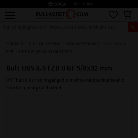
credit_card
INKL. MOMS
Meny
Favoriter
Kundva
SKRUVAR
BULT OCH SKRUV
SEXKANTSKRUVAR
UNF GÄNGA
FZB
UNF 5-8" SEXKANTSBULT FZB
Bult U6S 8.8 FZB UNF 5/8x32 mm
UNF bult 8.8 är en fingängad tumskruv med sexkantskalle
som har en hög hållfasthet.