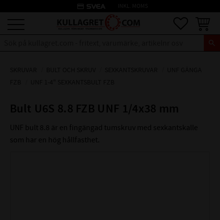
credit_card
INKL. MOMS
Meny
Favoriter
Kundva
SKRUVAR
BULT OCH SKRUV
SEXKANTSKRUVAR
UNF GÄNGA
FZB
UNF 1-4" SEXKANTSBULT FZB
Bult U6S 8.8 FZB UNF 1/4x38 mm
UNF bult 8.8 är en fingängad tumskruv med sexkantskalle
som har en hög hållfasthet.