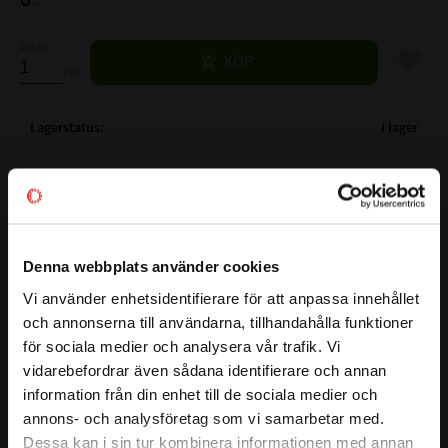
:-
Antal
Lägg til
KÖP
st
Lagerstatus
I lager
Artikelnr
530223
Vikt
0,011 kg
Ytbehandling
FZB
Mer info
Gänglängd
19 mm
Denna webbplats använder cookies
Nyckelvidd
7/16 mm
Vi använder enhetsidentifierare för att anpassa innehållet
close
Längd exkl. skalle
38 mm
och annonserna till användarna, tillhandahålla funktioner
Välkommen till kullagret.com
för sociala medier och analysera vår trafik. Vi
Den här sexkantskruven har en hållfasthetsklass på 8.8 vilket
vidarebefordrar även sådana identifierare och annan
Vill du handla som företag eller privatperson?
säkerställer en stark och driftsäker infästning.
information från din enhet till de sociala medier och
Sexkantsskalle för säker åtdragning med nyckel/hylsa. Den
annons- och analysföretag som vi samarbetar med.
blankförzinkade ytan skyddar mot korrosion, vilket är bra
FÖRETAG
Dessa kan i sin tur kombinera informationen med annan