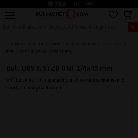
credit_card
INKL. MOMS
Meny
Favoriter
Kundva
SKRUVAR
BULT OCH SKRUV
SEXKANTSKRUVAR
UNF GÄNGA
FZB
UNF 1-4" SEXKANTSBULT FZB
Bult U6S 8.8 FZB UNF 1/4x45 mm
UNF bult 8.8 är en fingängad tumskruv med sexkantskalle
som har en hög hållfasthet.