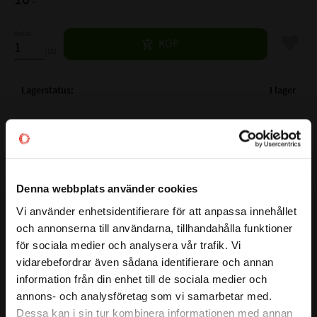
:-
Antal
Lägg til
KÖP
st
Lagerstatus
I lager
Artikelnr
530277
Vikt
0,013 kg
Ytbehandling
FZB
Mer info
Material
8.8
Denna webbplats använder cookies
Gänglängd
19 mm
Vi använder enhetsidentifierare för att anpassa innehållet
close
Nyckelvidd
7/16 mm
och annonserna till användarna, tillhandahålla funktioner
Välkommen till kullagret.com
Längd exkl. skalle
45 mm
för sociala medier och analysera vår trafik. Vi
Den här sexkantskruven har en hållfasthetsklass på 8.8 vilket
vidarebefordrar även sådana identifierare och annan
Vill du handla som företag eller privatperson?
säkerställer en stark och driftsäker infästning.
information från din enhet till de sociala medier och
Sexkantsskalle för säker åtdragning med nyckel/hylsa. Den
annons- och analysföretag som vi samarbetar med.
blankförzinkade ytan skyddar mot korrosion, vilket är bra
FÖRETAG
Dessa kan i sin tur kombinera informationen med annan