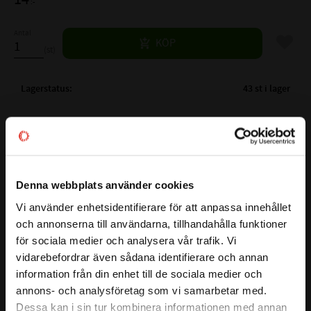
:-
Antal
Lägg til
KÖP
st
Lagerstatus
43 st i lager
Artikelnr
530229
Vikt
0,02 kg
Ytbehandling
FZB
Mer info
Gänglängd
25 mm
Denna webbplats använder cookies
Nyckelvidd
9/16 mm
Vi använder enhetsidentifierare för att anpassa innehållet
close
Längd exkl. skalle
25 mm
och annonserna till användarna, tillhandahålla funktioner
Välkommen till kullagret.com
för sociala medier och analysera vår trafik. Vi
Den här sexkantskruven har en hållfasthetsklass på 8.8 vilket
vidarebefordrar även sådana identifierare och annan
Vill du handla som företag eller privatperson?
säkerställer en stark och driftsäker infästning.
information från din enhet till de sociala medier och
Sexkantsskalle för säker åtdragning med nyckel/hylsa. Den
annons- och analysföretag som vi samarbetar med.
blankförzinkade ytan skyddar mot korrosion, vilket är bra
FÖRETAG
Dessa kan i sin tur kombinera informationen med annan