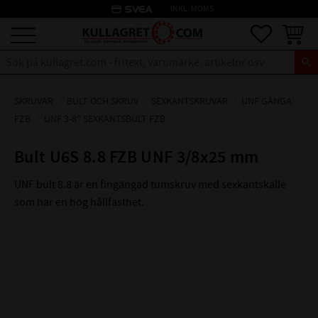
credit_card
INKL. MOMS
Meny
Favoriter
Kundva
SKRUVAR
BULT OCH SKRUV
SEXKANTSKRUVAR
UNF GÄNGA
FZB
UNF 3-8" SEXKANTSBULT FZB
Bult U6S 8.8 FZB UNF 3/8x25 mm
UNF bult 8.8 är en fingängad tumskruv med sexkantskalle
som har en hög hållfasthet.