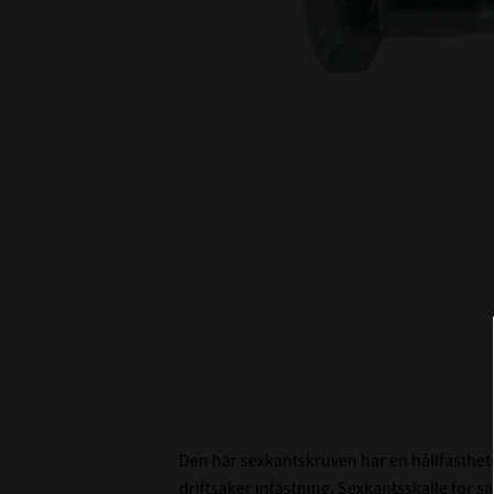
Den här sexkantskruven har en hållfasthetsk
driftsäker infästning. Sexkantsskalle för 