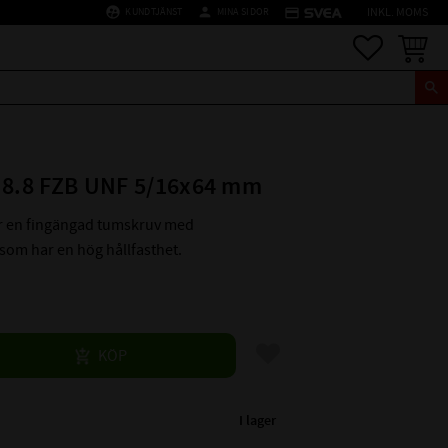
supervised_user_circle
person
credit_card
KUNDTJÄNST
MINA SIDOR
INKL. MOMS
Favoriter
Kundva
 8.8 FZB UNF 5/16x64 mm
är en fingängad tumskruv med
som har en hög hållfasthet.
Lägg till i favoriter
KÖP
I lager