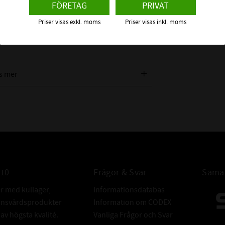
FÖRETAG
PRIVAT
 vilket är bra för lång livslängd.
ningar i maskin, fordon, stål- och
Priser visas exkl. moms
Priser visas inkl. moms
tumgänga krävs.
s mer
010
Frågor & Svar
Samar
er med kullager,
Informationsdatabas
donsvårdsprodukter
Information om CODEX
v högsta kvalité.
Vanliga Frågor och Svar