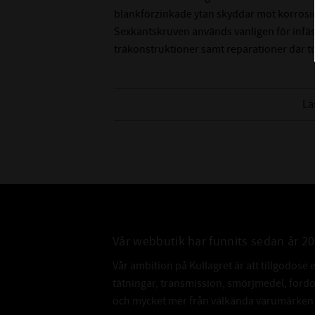
blankförzinkade ytan skyddar mot korrosion,
Sexkantskruven används vanligen för infäst
träkonstruktioner samt reparationer där 
Lä
Vår webbutik har funnits sedan år 2
Vår ambition på Kullagret är att tillgodose 
tätningar, transmission, smörjmedel, for
och mycket mer från välkända varumärken a