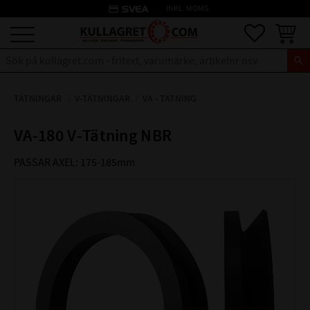
credit_card
INKL. MOMS
Meny
Favoriter
Kundva
TÄTNINGAR
V-TÄTNINGAR
VA - TÄTNING
VA-180 V-Tätning NBR
PASSAR AXEL: 175-185mm