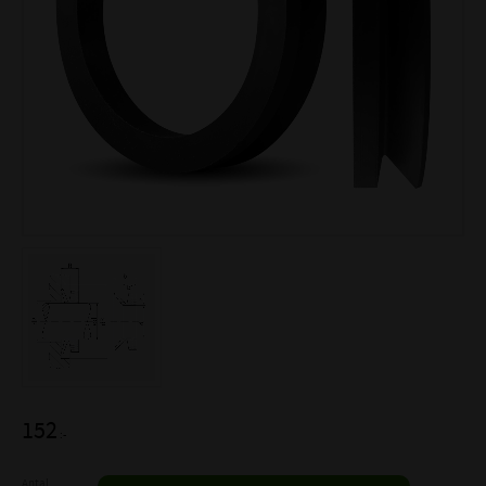
152
:-
Antal