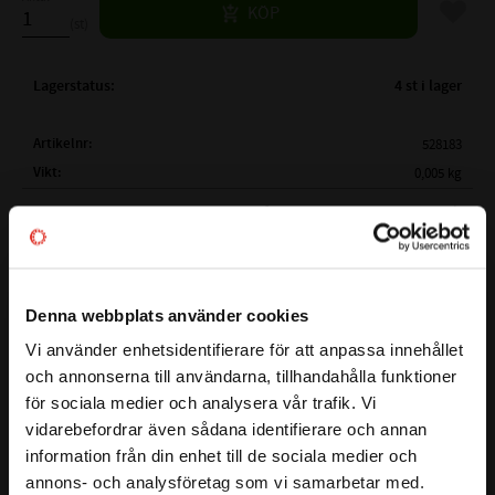
Lägg til
KÖP
st
Lagerstatus
4 st i lager
Artikelnr
528183
Vikt
0,005 kg
Mer info
FULLSTÄNDIG BETECKNING:
VR-A10 180
( d )
PASSAR TILL AXELDIAMETER Ø:
175-185mm
( d1 )
INNERDIAMETER:
Ø 162mm
BESTÄNDIGHETSTABELL
Denna webbplats använder cookies
( h )
TJOCKLEK:
8 mm
Vi använder enhetsidentifierare för att anpassa innehållet
( b1 )
MÅTT:
9 mm
close
och annonserna till användarna, tillhandahålla funktioner
Välkommen till kullagret.com
( b )
MÅTT:
14,5 mm
för sociala medier och analysera vår trafik. Vi
( B )
MÅTT EFTER INSTALLATION:
12,0 mm ( ± 1,8mm)
vidarebefordrar även sådana identifierare och annan
Detta är en V-ring även kallad V-Tätning och sitter monterad
Vill du handla som företag eller privatperson?
( d2 )
MAX MÅTT:
( d )
+ 5mm
information från din enhet till de sociala medier och
på roterande axlar för att skydda mot smuts, damm, vatten
annons- och analysföretag som vi samarbetar med.
( d3 )
MAX MÅTT:
( d )
+ 24mm
eller vattniga föroreningar.