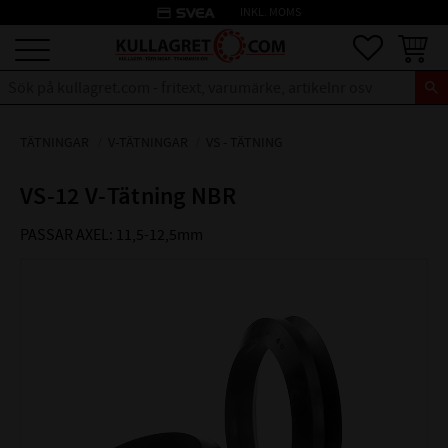
credit_card
INKL. MOMS
Meny
Favoriter
Kundva
TÄTNINGAR
V-TÄTNINGAR
VS - TÄTNING
VS-12 V-Tätning NBR
PASSAR AXEL: 11,5-12,5mm