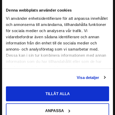
TEMPERATUROMRÅDE:
-40° till +100°
Se informationen nedan för alla mått och material.
Denna webbplats använder cookies
FÄRG:
Svart
Vi använder enhetsidentifierare för att anpassa innehållet
MATERIAL:
NBR Shore 60
close
och annonserna till användarna, tillhandahålla funktioner
Välkommen till kullagret.com
ALTERNATIVA BETECKNINGAR
:
VS 12
för sociala medier och analysera vår trafik. Vi
Läs mer
VS - 12
vidarebefordrar även sådana identifierare och annan
Vill du handla som företag eller privatperson?
S10 12
information från din enhet till de sociala medier och
Relaterade produkter
VR-S10 12
annons- och analysföretag som vi samarbetar med.
FÖRETAG
Dessa kan i sin tur kombinera informationen med annan
information som du har tillhandahållit eller som de har
Priser visas exkl. moms
Lägg till i favoriter
samlat in när du har använt deras tjänster.
PRIVAT
Visa detaljer
Priser visas inkl. moms
TILLÅT ALLA
ANPASSA
VA-12 V-Tätning NBR