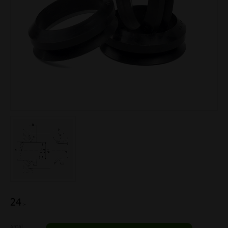
24
:-
Antal