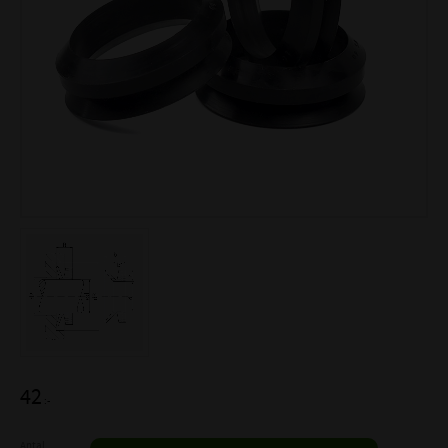
42
:-
Antal