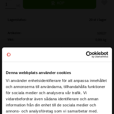
Lägg til
KÖP
st
Lagerstatus
20 st i lager
Artikelnr
528227
Vikt
0,005 kg
Mer info
FULLSTÄNDIG BETECKNING:
VR-S10 40
( d )
PASSAR TILL AXELDIAMETER Ø:
38-43mm
( d1 )
INNERDIAMETER:
Ø 36mm
BESTÄNDIGHETSTABELL
Denna webbplats använder cookies
( h )
TJOCKLEK:
5 mm
Vi använder enhetsidentifierare för att anpassa innehållet
( b1 )
MÅTT:
9,5 mm
close
och annonserna till användarna, tillhandahålla funktioner
Välkommen till kullagret.com
( b )
MÅTT:
13 mm
för sociala medier och analysera vår trafik. Vi
( B )
MÅTT EFTER INSTALLATION:
11,0 mm ( ± 1,0mm)
vidarebefordrar även sådana identifierare och annan
Detta är en V-ring även kallad V-Tätning och sitter monterad
Vill du handla som företag eller privatperson?
( d2 )
MAX MÅTT:
( d )
+ 3mm
information från din enhet till de sociala medier och
på roterande axlar för att skydda mot smuts, damm, vatten
annons- och analysföretag som vi samarbetar med.
( d3 )
MAX MÅTT:
( d )
+ 15mm
eller vattniga föroreningar.