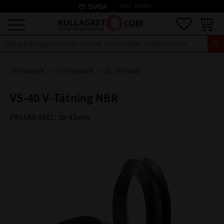
credit_card
INKL. MOMS
Meny
Favoriter
Kundva
TÄTNINGAR
V-TÄTNINGAR
VS - TÄTNING
VS-40 V-Tätning NBR
PASSAR AXEL: 38-43mm