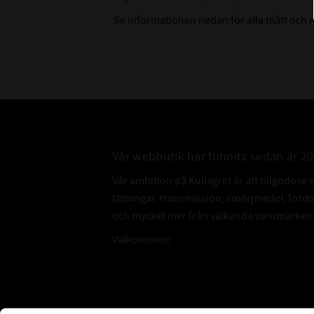
Se informationen nedan för alla mått och m
Vår webbutik har funnits sedan år 2
Vår ambition på Kullagret är att tillgodose 
tätningar, transmission, smörjmedel, for
och mycket mer från välkända varumärken a
Välkommen!