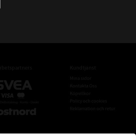
S10 70
VR-S10 70
betspartners
Kundtjänst
Mina sidor
Kontakta Oss
Köpvillkor
Policy och cookies
Reklamation och retur