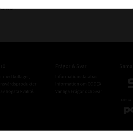
aterial.
010
Frågor & Svar
Samar
er med kullager,
Informationsdatabas
donsvårdsprodukter
Information om CODEX
v högsta kvalité.
Vanliga Frågor och Svar