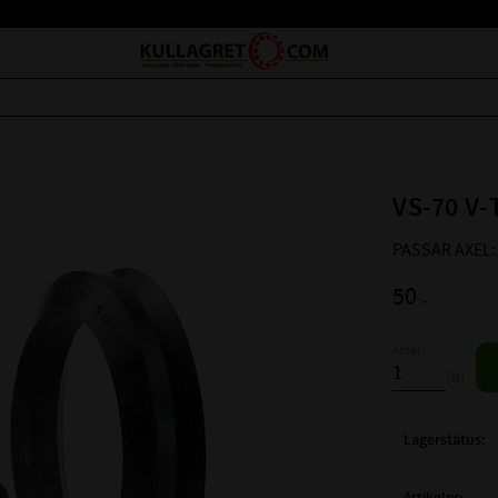
VS-70 V-
PASSAR AXEL
50
:-
Antal
st
Lagerstatus