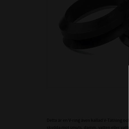
Detta är en V-ring även kallad V-Tätning oc
skydda mot smuts, damm, vatten eller vatt