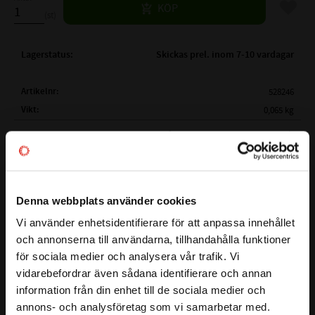
Lägg til
KÖP
st
Lagerstatus
Skickas prel. inom 7-10 vardagar
Artikelnr
528246
Vikt
0,065 kg
Mer info
FULLSTÄNDIG BETECKNING:
VR-A10 400
( d )
PASSAR TILL AXELDIAMETER Ø:
390-430mm
( d1 )
INNERDIAMETER:
Ø 360mm
BESTÄNDIGHETSTABELL
Denna webbplats använder cookies
( h )
TJOCKLEK:
15 mm
Vi använder enhetsidentifierare för att anpassa innehållet
( b1 )
MÅTT:
14,3 mm
close
och annonserna till användarna, tillhandahålla funktioner
Välkommen till kullagret.com
( b )
MÅTT:
25 mm
för sociala medier och analysera vår trafik. Vi
( B )
MÅTT EFTER INSTALLATION:
20 mm ( ± 4,0mm)
vidarebefordrar även sådana identifierare och annan
Detta är en V-ring även kallad V-Tätning och sitter monterad
Vill du handla som företag eller privatperson?
( d2 )
MAX MÅTT:
( d )
+10 mm
information från din enhet till de sociala medier och
på roterande axlar för att skydda mot smuts, damm, vatten
annons- och analysföretag som vi samarbetar med.
( d3 )
MAX MÅTT:
( d )
+45 mm
eller vattniga föroreningar.