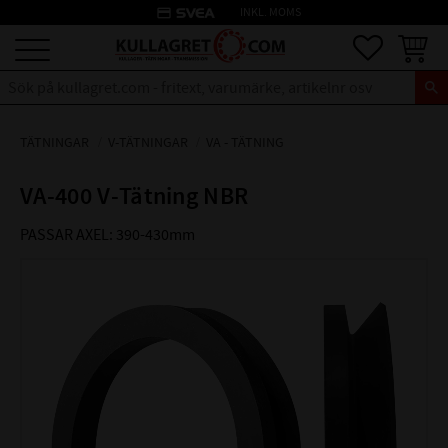
credit_card
INKL. MOMS
Meny
Favoriter
Kundva
TÄTNINGAR
V-TÄTNINGAR
VA - TÄTNING
VA-400 V-Tätning NBR
PASSAR AXEL: 390-430mm