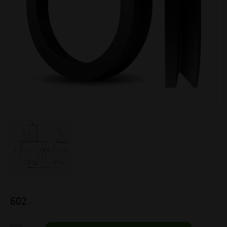
602
:-
Antal