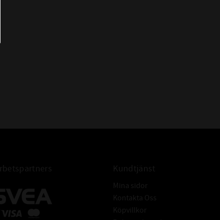
- LINEA GOLD uppfyller de snävaste
dimensionstoleranserna och kan
installeras utan matchning.
- Slipade sidoväggar för mjukare gång
utan vibrationer och minskade
ljudnivåer.
betspartners
Kundtjänst
Mina sidor
Kontakta Oss
Köpvillkor