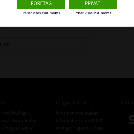
FÖRETAG
PRIVAT
serad på en ny EPDM -gummiblandning som tål
, UV och värme.
Priser visas exkl. moms
Priser visas inkl. moms
s mer
010
Frågor & Svar
Samar
er med kullager,
Informationsdatabas
donsvårdsprodukter
Information om CODEX
v högsta kvalité.
Vanliga Frågor och Svar