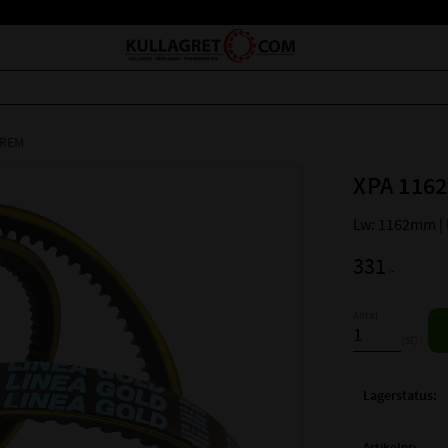
LREM
XPA 1162
Lw: 1162mm |
331
:-
Antal
st
Lagerstatus