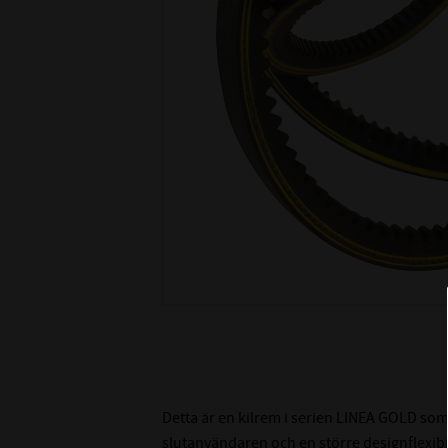
Detta är en kilrem i serien LINEA GOLD som
slutanvändaren och en större designflexibili