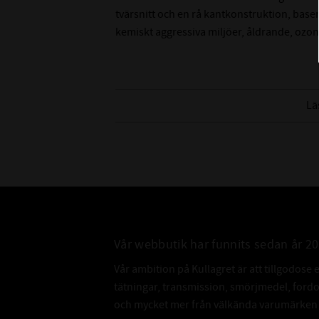
tvärsnitt och en rå kantkonstruktion, ba
kemiskt aggressiva miljöer, åldrande, ozon
Lä
Vår webbutik har funnits sedan år 2
Vår ambition på Kullagret är att tillgodose 
tätningar, transmission, smörjmedel, for
och mycket mer från välkända varumärken a