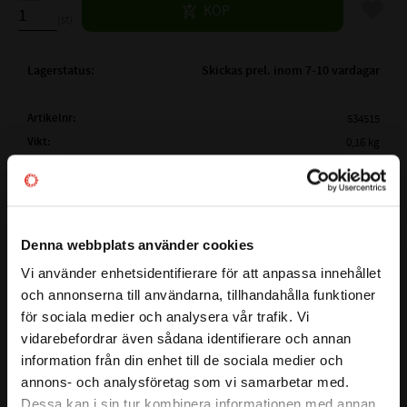
Lägg til
KÖP
st
Lagerstatus
Skickas prel. inom 7-10 vardagar
Artikelnr
534515
Vikt
0,16 kg
Tillverkare
Megadyne
Mer info
( Lw /
1732 mm
Ld )
ARBETSLÄNGD:
Visa alla produkter från Megadyne
Denna webbplats använder cookies
( La)
YTTERLÄNGD:
1750 mm
Vi använder enhetsidentifierare för att anpassa innehållet
close
( Li )
INNERLÄNGD:
La - 63mm
och annonserna till användarna, tillhandahålla funktioner
Välkommen till kullagret.com
Lw - 45mm
för sociala medier och analysera vår trafik. Vi
Detta är en kilrem i serien LINEA GOLD som garanterar stora
PROFIL:
XPA
vidarebefordrar även sådana identifierare och annan
Vill du handla som företag eller privatperson?
kostnadsfördelar för slutanvändaren och en större
information från din enhet till de sociala medier och
BREDD PÅ PROFIL:
13mm
designflexibilitet för ingenjörer. Bältet har ett smalt tvärsnitt
annons- och analysföretag som vi samarbetar med.
HÖJD PÅ PROFIL:
10 mm
och en rå kantkonstruktion, baserad på en ny EPDM -
FÖRETAG
Dessa kan i sin tur kombinera informationen med annan