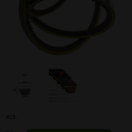
415
:-
Antal