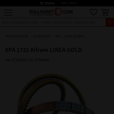
credit_card
INKL. MOMS
Meny
Favoriter
Kundva
TRANSMISSION
KILREMMAR
XPA - 13MM KILREM
XPA 1732 Kilrem LINEA GOLD
Lw: 1732mm | La: 1750mm