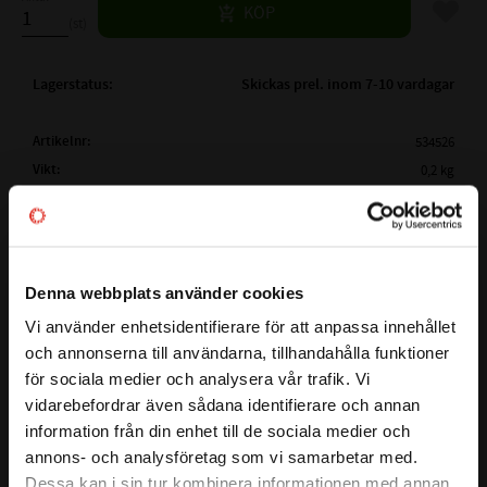
Lägg til
KÖP
st
Lagerstatus
Skickas prel. inom 7-10 vardagar
Artikelnr
534526
Vikt
0,2 kg
Tillverkare
Megadyne
Mer info
( Lw /
2360 mm
Ld )
ARBETSLÄNGD:
Visa alla produkter från Megadyne
Denna webbplats använder cookies
( La)
YTTERLÄNGD:
2378 mm
Vi använder enhetsidentifierare för att anpassa innehållet
close
( Li )
INNERLÄNGD:
La - 63mm
och annonserna till användarna, tillhandahålla funktioner
Välkommen till kullagret.com
Lw - 45mm
för sociala medier och analysera vår trafik. Vi
Detta är en kilrem i serien LINEA GOLD som garanterar stora
PROFIL:
XPA
vidarebefordrar även sådana identifierare och annan
Vill du handla som företag eller privatperson?
kostnadsfördelar för slutanvändaren och en större
information från din enhet till de sociala medier och
BREDD PÅ PROFIL:
13mm
designflexibilitet för ingenjörer. Bältet har ett smalt tvärsnitt
annons- och analysföretag som vi samarbetar med.
HÖJD PÅ PROFIL:
10 mm
och en rå kantkonstruktion, baserad på en ny EPDM -
FÖRETAG
Dessa kan i sin tur kombinera informationen med annan