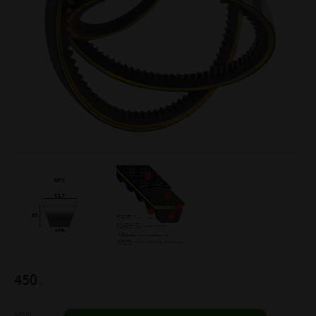
450
:-
Antal