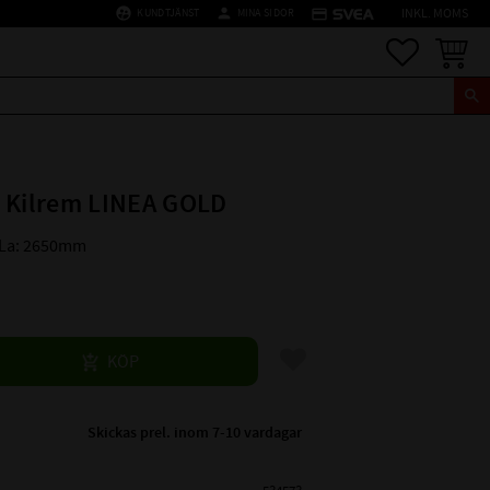
supervised_user_circle
person
credit_card
KUNDTJÄNST
MINA SIDOR
INKL. MOMS
Favoriter
Kundva
 Kilrem LINEA GOLD
 La: 2650mm
Lägg till i favoriter
KÖP
Skickas prel. inom 7-10 vardagar