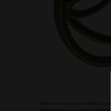
Detta är en kilrem i serien LINEA GOLD som
slutanvändaren och en större designflexibili