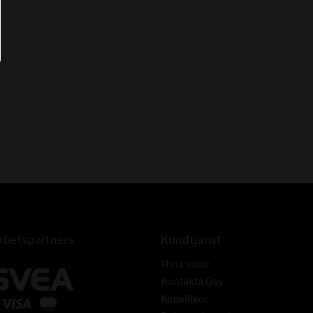
- LINEA GOLD uppfyller de snävaste
dimensionstoleranserna och kan
installeras utan matchning.
- Slipade sidoväggar för mjukare gång
utan vibrationer och minskade
ljudnivåer.
betspartners
Kundtjänst
Mina sidor
Kontakta Oss
Köpvillkor