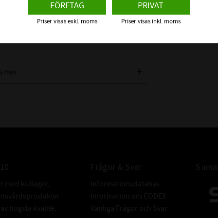
FÖRETAG
PRIVAT
serad på en ny EPDM -gummiblandning som tål
, UV och värme.
Priser visas exkl. moms
Priser visas inkl. moms
s mer
010
Frågor & Svar
Samar
er med kullager,
Informationsdatabas
donsvårdsprodukter
Information om CODEX
v högsta kvalité.
Vanliga Frågor och Svar