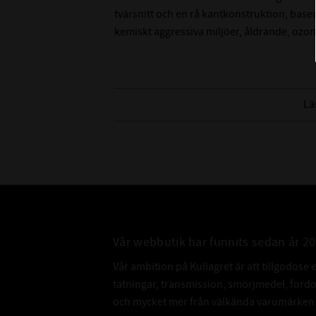
tvärsnitt och en rå kantkonstruktion, ba
kemiskt aggressiva miljöer, åldrande, ozon
Lä
Vår webbutik har funnits sedan år 2
Vår ambition på Kullagret är att tillgodose 
tätningar, transmission, smörjmedel, for
och mycket mer från välkända varumärken a