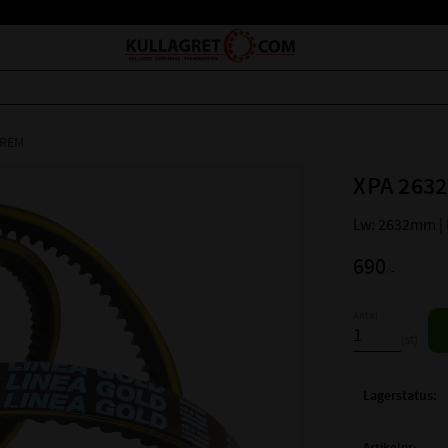
LREM
XPA 2632
Lw: 2632mm |
690
:-
Antal
st
Lagerstatus