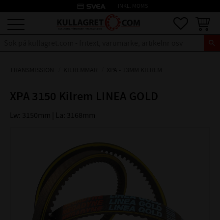
credit_card
INKL. MOMS
Meny
Favoriter
Kundva
TRANSMISSION
KILREMMAR
XPA - 13MM KILREM
XPA 3150 Kilrem LINEA GOLD
Lw: 3150mm | La: 3168mm