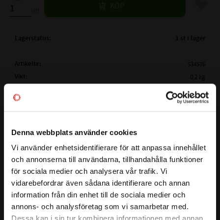
Lägg til
KÖP
st
Lagerstatus
1 st i lager
Artikelnr
534576
Vikt
0,2 kg
Tillverkare
Megadyne
Mer info
( Lw /
3150 mm
Ld )
ARBETSLÄNGD:
Visa alla produkter från Megadyne
Denna webbplats använder cookies
( La)
YTTERLÄNGD:
3168 mm
Vi använder enhetsidentifierare för att anpassa innehållet
close
( Li )
INNERLÄNGD:
La - 63mm
och annonserna till användarna, tillhandahålla funktioner
Välkommen till kullagret.com
Lw - 45mm
för sociala medier och analysera vår trafik. Vi
Detta är en kilrem i serien LINEA GOLD som garanterar stora
PROFIL:
XPA
vidarebefordrar även sådana identifierare och annan
Vill du handla som företag eller privatperson?
kostnadsfördelar för slutanvändaren och en större
information från din enhet till de sociala medier och
BREDD PÅ PROFIL:
13mm
designflexibilitet för ingenjörer. Bältet har ett smalt tvärsnitt
annons- och analysföretag som vi samarbetar med.
HÖJD PÅ PROFIL:
10 mm
och en rå kantkonstruktion, baserad på en ny EPDM -
FÖRETAG
Dessa kan i sin tur kombinera informationen med annan