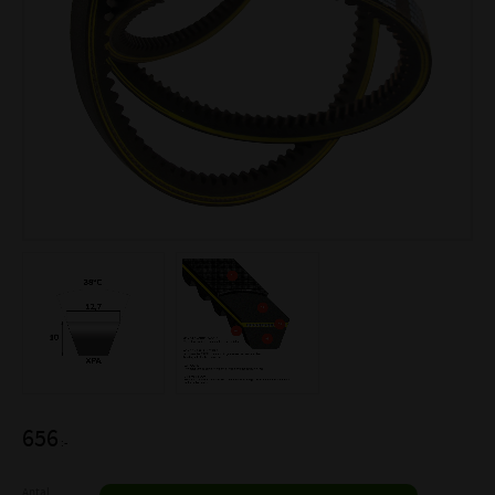
656
:-
Antal