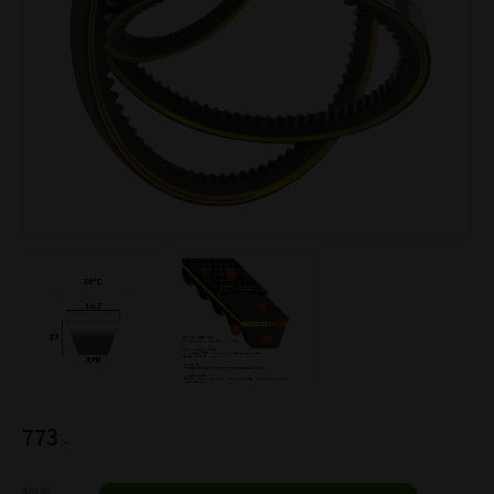
773
:-
Antal