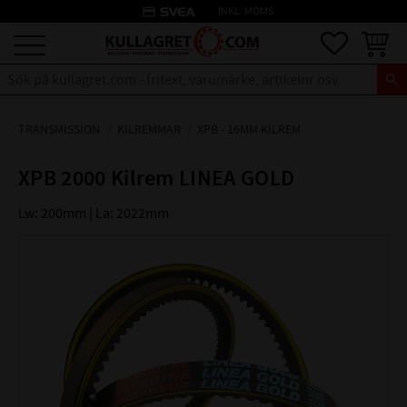
credit_card
INKL. MOMS
Meny
Favoriter
Kundva
TRANSMISSION
KILREMMAR
XPB - 16MM KILREM
XPB 2000 Kilrem LINEA GOLD
Lw: 200mm | La: 2022mm