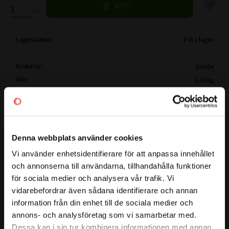
Lägg til
KÖP
st
Lagerstatus
3 st i lager
Artikelnr
534594
Vikt
0,45 kg
Tillverkare
Megadyne
Mer info
( Lw /
2000 mm
Ld )
ARBETSLÄNGD:
Visa alla produkter från Megadyne
Denna webbplats använder cookies
( La)
YTTERLÄNGD:
2022 mm
Vi använder enhetsidentifierare för att anpassa innehållet
close
( Li )
INNERLÄNGD:
La - 82mm
och annonserna till användarna, tillhandahålla funktioner
Välkommen till kullagret.com
Lw - 60mm
för sociala medier och analysera vår trafik. Vi
Detta är en kilrem i serien LINEA GOLD som garanterar stora
PROFIL:
XPB
vidarebefordrar även sådana identifierare och annan
Vill du handla som företag eller privatperson?
kostnadsfördelar för slutanvändaren och en större
information från din enhet till de sociala medier och
BREDD PÅ PROFIL:
16mm
designflexibilitet för ingenjörer. Bältet har ett smalt tvärsnitt
annons- och analysföretag som vi samarbetar med.
HÖJD PÅ PROFIL:
13 mm
och en rå kantkonstruktion, baserad på en ny EPDM -
FÖRETAG
Dessa kan i sin tur kombinera informationen med annan