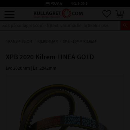
credit_card
INKL. MOMS
Meny
Favoriter
Kundva
TRANSMISSION
KILREMMAR
XPB - 16MM KILREM
XPB 2020 Kilrem LINEA GOLD
Lw: 2020mm | La: 2042mm