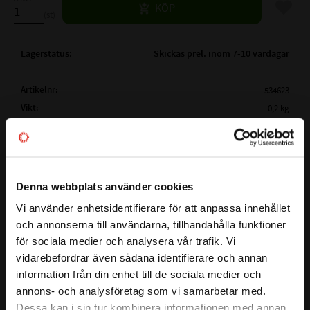
Lägg til
KÖP
st
Lagerstatus
Skickas prel. inom 7-10 vardagar
Artikelnr
534623
Vikt
0,2 kg
Tillverkare
Megadyne
Mer info
( Lw /
2020 mm
Ld )
ARBETSLÄNGD:
Visa alla produkter från Megadyne
Denna webbplats använder cookies
( La)
YTTERLÄNGD:
2042 mm
Vi använder enhetsidentifierare för att anpassa innehållet
close
( Li )
INNERLÄNGD:
La - 82mm
och annonserna till användarna, tillhandahålla funktioner
Välkommen till kullagret.com
Lw - 60mm
för sociala medier och analysera vår trafik. Vi
Detta är en kilrem i serien LINEA GOLD som garanterar stora
PROFIL:
XPB
vidarebefordrar även sådana identifierare och annan
Vill du handla som företag eller privatperson?
kostnadsfördelar för slutanvändaren och en större
information från din enhet till de sociala medier och
BREDD PÅ PROFIL:
16mm
designflexibilitet för ingenjörer. Bältet har ett smalt tvärsnitt
annons- och analysföretag som vi samarbetar med.
HÖJD PÅ PROFIL:
13 mm
och en rå kantkonstruktion, baserad på en ny EPDM -
FÖRETAG
Dessa kan i sin tur kombinera informationen med annan