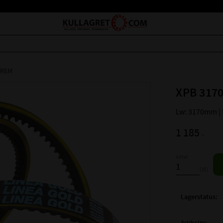
LREM
XPB 3170
Lw: 3170mm |
1 185
:-
Antal
st
Lagerstatus