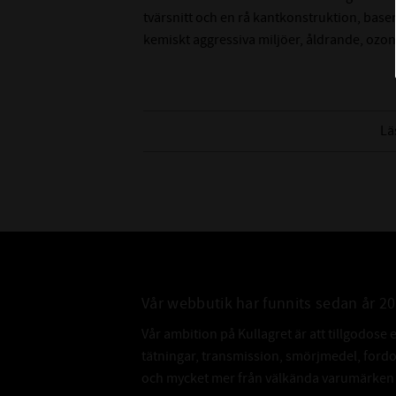
tvärsnitt och en rå kantkonstruktion, ba
kemiskt aggressiva miljöer, åldrande, ozon
Lä
Vår webbutik har funnits sedan år 2
Vår ambition på Kullagret är att tillgodose 
tätningar, transmission, smörjmedel, for
och mycket mer från välkända varumärken a