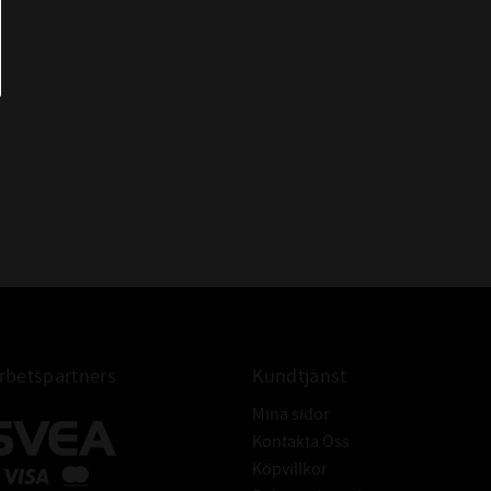
- LINEA GOLD uppfyller de snävaste
dimensionstoleranserna och kan
installeras utan matchning.
- Slipade sidoväggar för mjukare gång
utan vibrationer och minskade
ljudnivåer.
betspartners
Kundtjänst
Mina sidor
Kontakta Oss
Köpvillkor