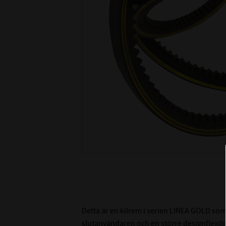
Detta är en kilrem i serien LINEA GOLD som
slutanvändaren och en större designflexibili