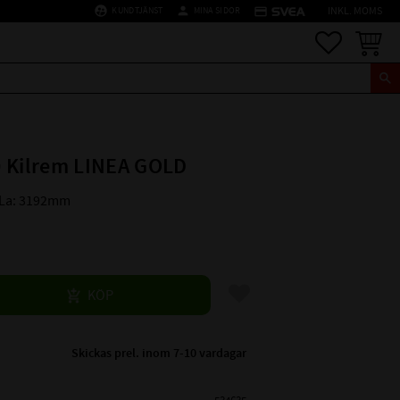
supervised_user_circle
person
credit_card
KUNDTJÄNST
MINA SIDOR
INKL. MOMS
Favoriter
Kundva
 Kilrem LINEA GOLD
 La: 3192mm
Lägg till i favoriter
KÖP
Skickas prel. inom 7-10 vardagar