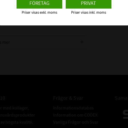
FÖRETAG
PRIVAT
serad på en ny EPDM -gummiblandning som tål
, UV och värme.
Priser visas exkl. moms
Priser visas inkl. moms
s mer
010
Frågor & Svar
Samar
er med kullager,
Informationsdatabas
donsvårdsprodukter
Information om CODEX
v högsta kvalité.
Vanliga Frågor och Svar