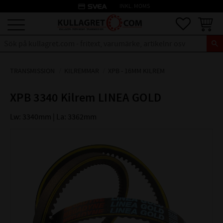
credit_card
INKL. MOMS
Meny
Favoriter
Kundva
TRANSMISSION
KILREMMAR
XPB - 16MM KILREM
XPB 3340 Kilrem LINEA GOLD
Lw: 3340mm | La: 3362mm