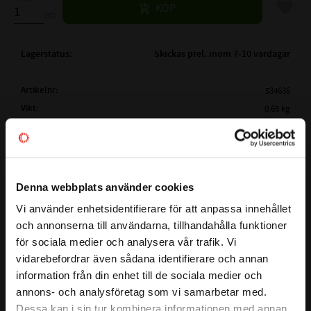
Lägg til
KÖP
st
Lagerstatus
Skickas prel. inom 7-10 vardagar
Artikelnr
534636
Vikt
0,65 kg
Tillverkare
Megadyne
Mer info
( Lw /
3340 mm
Ld )
ARBETSLÄNGD:
Visa alla produkter från Megadyne
Denna webbplats använder cookies
( La)
YTTERLÄNGD:
3362 mm
Vi använder enhetsidentifierare för att anpassa innehållet
close
( Li )
INNERLÄNGD:
La - 82mm
och annonserna till användarna, tillhandahålla funktioner
Välkommen till kullagret.com
Lw - 60mm
för sociala medier och analysera vår trafik. Vi
Detta är en kilrem i serien LINEA GOLD som garanterar stora
PROFIL:
XPB
vidarebefordrar även sådana identifierare och annan
Vill du handla som företag eller privatperson?
kostnadsfördelar för slutanvändaren och en större
information från din enhet till de sociala medier och
BREDD PÅ PROFIL:
16mm
designflexibilitet för ingenjörer. Bältet har ett smalt tvärsnitt
annons- och analysföretag som vi samarbetar med.
HÖJD PÅ PROFIL:
13 mm
och en rå kantkonstruktion, baserad på en ny EPDM -
FÖRETAG
Dessa kan i sin tur kombinera informationen med annan