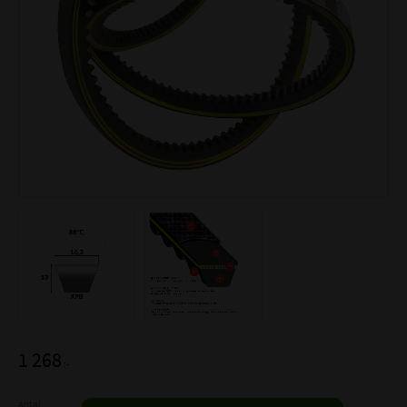
1 268
:-
Antal