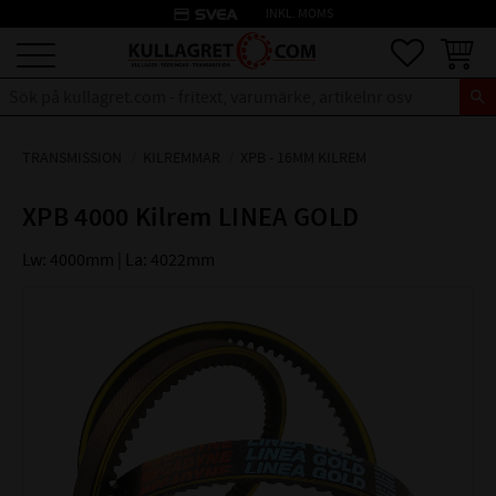
credit_card
INKL. MOMS
Meny
Favoriter
Kundva
TRANSMISSION
KILREMMAR
XPB - 16MM KILREM
XPB 4000 Kilrem LINEA GOLD
Lw: 4000mm | La: 4022mm