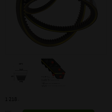
1 218
:-
Antal