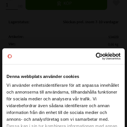
Lägg til
KÖP
st
Lagerstatus
Skickas prel. inom 7-10 vardagar
Artikelnr
534609
Vikt
0,66 kg
Tillverkare
Megadyne
Mer info
( Lw /
4000 mm
Ld )
ARBETSLÄNGD:
Visa alla produkter från Megadyne
Denna webbplats använder cookies
( La)
YTTERLÄNGD:
4022 mm
Vi använder enhetsidentifierare för att anpassa innehållet
close
( Li )
INNERLÄNGD:
La - 82mm
och annonserna till användarna, tillhandahålla funktioner
Välkommen till kullagret.com
Lw - 60mm
för sociala medier och analysera vår trafik. Vi
Detta är en kilrem i serien LINEA GOLD som garanterar stora
PROFIL:
XPB
vidarebefordrar även sådana identifierare och annan
Vill du handla som företag eller privatperson?
kostnadsfördelar för slutanvändaren och en större
information från din enhet till de sociala medier och
BREDD PÅ PROFIL:
16mm
designflexibilitet för ingenjörer. Bältet har ett smalt tvärsnitt
annons- och analysföretag som vi samarbetar med.
HÖJD PÅ PROFIL:
13 mm
och en rå kantkonstruktion, baserad på en ny EPDM -
FÖRETAG
Dessa kan i sin tur kombinera informationen med annan