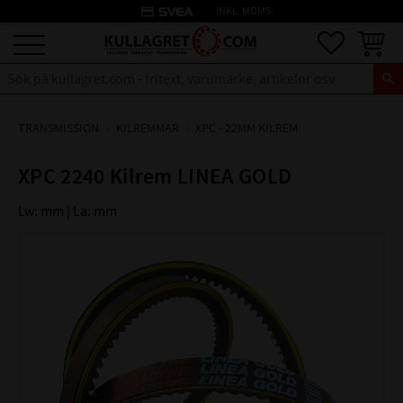
credit_card
INKL. MOMS
Meny
Favoriter
Kundva
TRANSMISSION
KILREMMAR
XPC - 22MM KILREM
XPC 2240 Kilrem LINEA GOLD
Lw: mm | La: mm