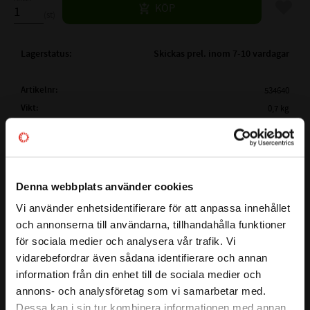
Lägg til
KÖP
st
Lagerstatus
Skickas prel. inom 7-10 vardagar
Artikelnr
534640
Vikt
0,7 kg
Tillverkare
Megadyne
Mer info
( Lw /
2240 mm
Ld )
ARBETSLÄNGD:
Visa alla produkter från Megadyne
Denna webbplats använder cookies
( La)
YTTERLÄNGD:
2270 mm
Vi använder enhetsidentifierare för att anpassa innehållet
close
( Li )
INNERLÄNGD:
La - 113mm
och annonserna till användarna, tillhandahålla funktioner
Välkommen till kullagret.com
Lw - 83mm
för sociala medier och analysera vår trafik. Vi
Detta är en kilrem i serien LINEA GOLD som garanterar stora
PROFIL:
XPC
vidarebefordrar även sådana identifierare och annan
Vill du handla som företag eller privatperson?
kostnadsfördelar för slutanvändaren och en större
information från din enhet till de sociala medier och
BREDD PÅ PROFIL:
22 mm
designflexibilitet för ingenjörer. Bältet har ett smalt tvärsnitt
annons- och analysföretag som vi samarbetar med.
HÖJD PÅ PROFIL:
18 mm
och en rå kantkonstruktion, baserad på en ny EPDM -
FÖRETAG
Dessa kan i sin tur kombinera informationen med annan