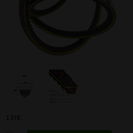
1 378
:-
Antal