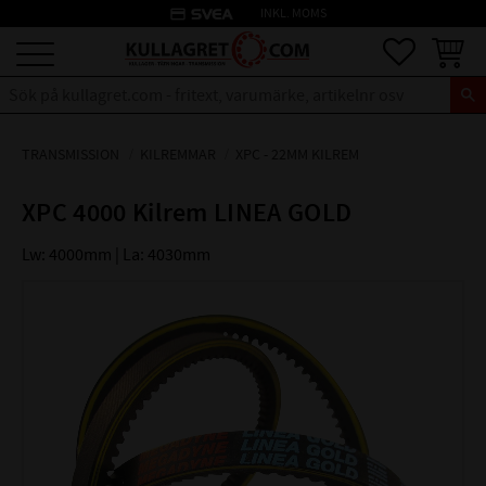
credit_card
INKL. MOMS
Meny
Favoriter
Kundva
TRANSMISSION
KILREMMAR
XPC - 22MM KILREM
XPC 4000 Kilrem LINEA GOLD
Lw: 4000mm | La: 4030mm