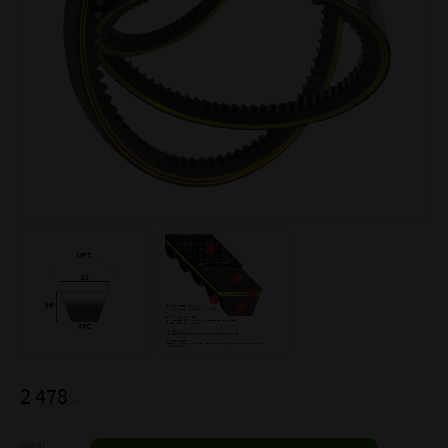
2 478
:-
Antal