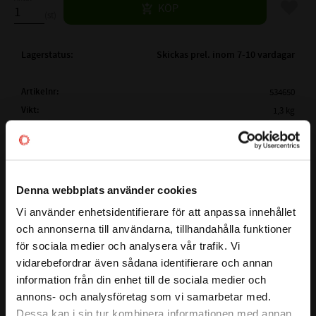
Lägg til
KÖP
st
Lagerstatus
Skickas prel. inom 7-10 vardagar
Artikelnr
534650
Vikt
1,3 kg
Tillverkare
Megadyne
Mer info
( Lw /
4000 mm
Ld )
ARBETSLÄNGD:
Visa alla produkter från Megadyne
Denna webbplats använder cookies
( La)
YTTERLÄNGD:
4030 mm
Vi använder enhetsidentifierare för att anpassa innehållet
close
( Li )
INNERLÄNGD:
La - 113mm
och annonserna till användarna, tillhandahålla funktioner
Välkommen till kullagret.com
Lw - 83mm
för sociala medier och analysera vår trafik. Vi
Detta är en kilrem i serien LINEA GOLD som garanterar stora
PROFIL:
XPC
vidarebefordrar även sådana identifierare och annan
Vill du handla som företag eller privatperson?
kostnadsfördelar för slutanvändaren och en större
information från din enhet till de sociala medier och
BREDD PÅ PROFIL:
22 mm
designflexibilitet för ingenjörer. Bältet har ett smalt tvärsnitt
annons- och analysföretag som vi samarbetar med.
HÖJD PÅ PROFIL:
18 mm
och en rå kantkonstruktion, baserad på en ny EPDM -
FÖRETAG
Dessa kan i sin tur kombinera informationen med annan