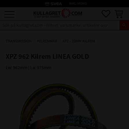
credit_card
INKL. MOMS
Meny
Favoriter
Kundva
TRANSMISSION
KILREMMAR
XPZ - 10MM KILREM
XPZ 962 Kilrem LINEA GOLD
Lw: 962mm | La: 975mm