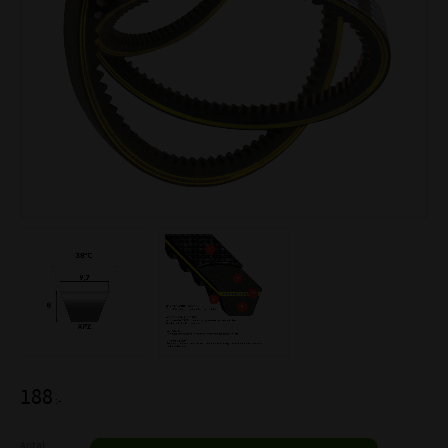
188
:-
Antal