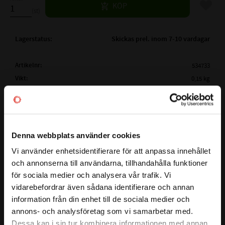
Lägg til
KÖP
st
Lagerstatus
Skickas prel. inom 7-10 vardagar
Artikelnr
534733
Vikt
0,15 kg
Tillverkare
Megadyne
Mer info
( Lw /
962 mm
Ld )
ARBETSLÄNGD:
Visa alla produkter från Megadyne
Denna webbplats använder cookies
( La)
YTTERLÄNGD:
975 mm
Vi använder enhetsidentifierare för att anpassa innehållet
close
( Li )
INNERLÄNGD:
La - 51mm
och annonserna till användarna, tillhandahålla funktioner
Välkommen till kullagret.com
Lw - 38mm
för sociala medier och analysera vår trafik. Vi
Detta är en kilrem i serien LINEA GOLD som garanterar stora
PROFIL:
XPZ
vidarebefordrar även sådana identifierare och annan
Vill du handla som företag eller privatperson?
kostnadsfördelar för slutanvändaren och en större
information från din enhet till de sociala medier och
BREDD PÅ PROFIL:
9,7mm
designflexibilitet för ingenjörer. Bältet har ett smalt tvärsnitt
annons- och analysföretag som vi samarbetar med.
HÖJD PÅ PROFIL:
8 mm
och en rå kantkonstruktion, baserad på en ny EPDM -
FÖRETAG
Dessa kan i sin tur kombinera informationen med annan