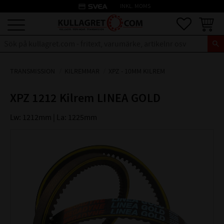
credit_card
INKL. MOMS
Meny
Favoriter
Kundva
TRANSMISSION
KILREMMAR
XPZ - 10MM KILREM
XPZ 1212 Kilrem LINEA GOLD
Lw: 1212mm | La: 1225mm