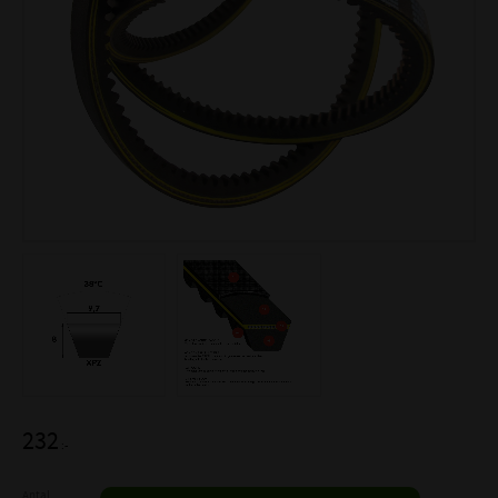
232
:-
Antal