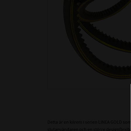
Detta är en kilrem i serien LINEA GOLD som
slutanvändaren och en större designflexibili