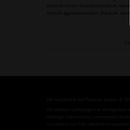
tvärsnitt och en rå kantkonstruktion, ba
kemiskt aggressiva miljöer, åldrande, ozon
Lä
Vår webbutik har funnits sedan år 2
Vår ambition på Kullagret är att tillgodose 
tätningar, transmission, smörjmedel, for
och mycket mer från välkända varumärken a