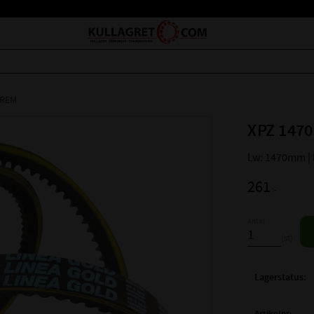
LREM
XPZ 1470
Lw: 1470mm |
261
:-
Antal
st
Lagerstatus