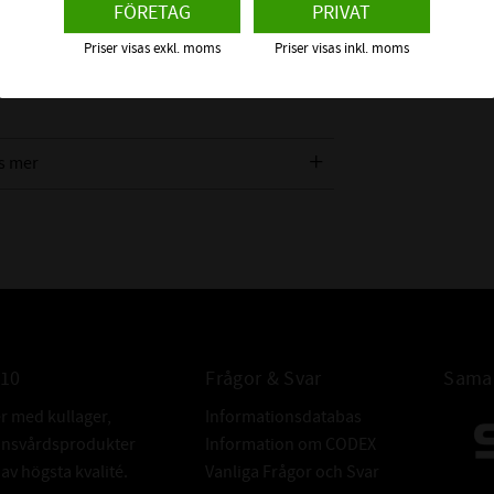
FÖRETAG
PRIVAT
serad på en ny EPDM -gummiblandning som tål
, UV och värme.
Priser visas exkl. moms
Priser visas inkl. moms
s mer
010
Frågor & Svar
Samar
er med kullager,
Informationsdatabas
donsvårdsprodukter
Information om CODEX
v högsta kvalité.
Vanliga Frågor och Svar