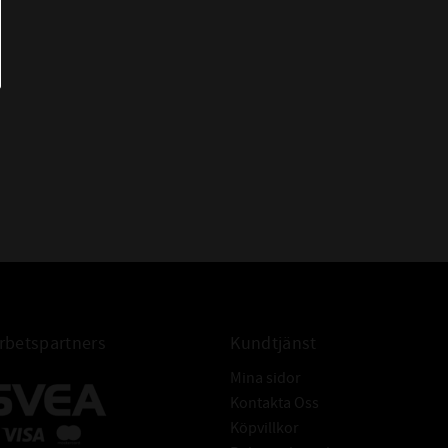
- LINEA GOLD uppfyller de snävaste
dimensionstoleranserna och kan
installeras utan matchning.
- Slipade sidoväggar för mjukare gång
utan vibrationer och minskade
ljudnivåer.
betspartners
Kundtjänst
Mina sidor
Kontakta Oss
Köpvillkor