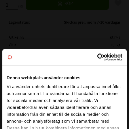
Lägg til
KÖP
st
Lagerstatus
Skickas prel. inom 7-10 vardagar
Artikelnr
534741
Vikt
0,1 kg
Tillverkare
Megadyne
Mer info
( Lw /
1562 mm
Ld )
ARBETSLÄNGD:
Visa alla produkter från Megadyne
Denna webbplats använder cookies
( La)
YTTERLÄNGD:
1575 mm
Vi använder enhetsidentifierare för att anpassa innehållet
close
( Li )
INNERLÄNGD:
La - 51mm
och annonserna till användarna, tillhandahålla funktioner
Välkommen till kullagret.com
Lw - 38mm
för sociala medier och analysera vår trafik. Vi
Detta är en kilrem i serien LINEA GOLD som garanterar stora
PROFIL:
XPZ
vidarebefordrar även sådana identifierare och annan
Vill du handla som företag eller privatperson?
kostnadsfördelar för slutanvändaren och en större
information från din enhet till de sociala medier och
BREDD PÅ PROFIL:
9,7mm
designflexibilitet för ingenjörer. Bältet har ett smalt tvärsnitt
annons- och analysföretag som vi samarbetar med.
HÖJD PÅ PROFIL:
8 mm
och en rå kantkonstruktion, baserad på en ny EPDM -
FÖRETAG
Dessa kan i sin tur kombinera informationen med annan