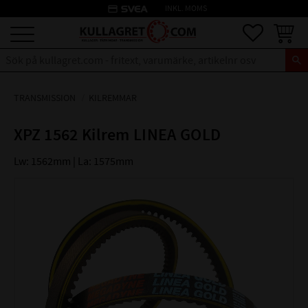
credit_card
INKL. MOMS
Meny
Favoriter
Kundva
TRANSMISSION
KILREMMAR
XPZ 1562 Kilrem LINEA GOLD
Lw: 1562mm | La: 1575mm