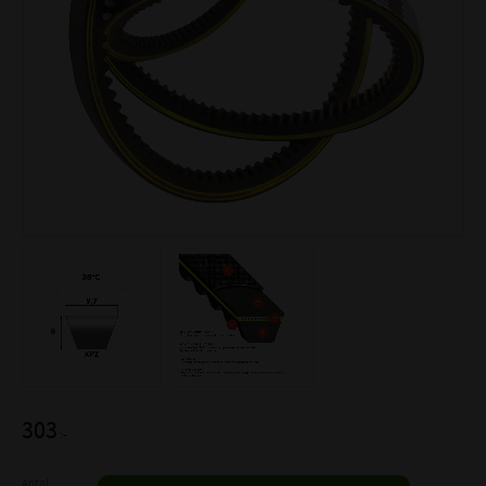
303
:-
Antal