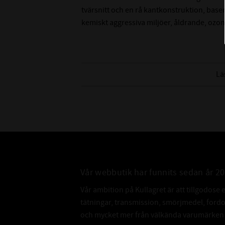
tvärsnitt och en rå kantkonstruktion, ba
kemiskt aggressiva miljöer, åldrande, ozon
Lä
Vår webbutik har funnits sedan år 2
Vår ambition på Kullagret är att tillgodose 
tätningar, transmission, smörjmedel, for
och mycket mer från välkända varumärken a