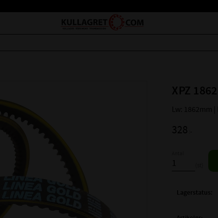
XPZ 1862
Lw: 1862mm |
328
:-
Antal
st
Lagerstatus