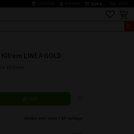
supervised_user_circle
person
credit_card
KUNDTJÄNST
MINA SIDOR
INKL. MOMS
Favoriter
Kundva
 Kilrem LINEA GOLD
 La: 1875mm
Lägg till i favoriter
KÖP
Skickas prel. inom 7-10 vardagar