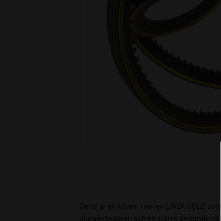
Detta är en kilrem i serien LINEA GOLD som
slutanvändaren och en större designflexibili