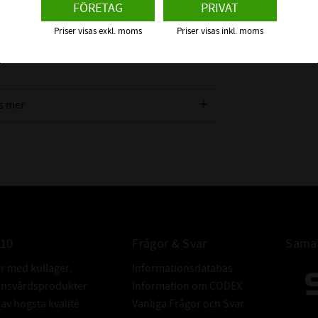
FÖRETAG
PRIVAT
serad på en ny EPDM -gummiblandning som tål
, UV och värme.
Priser visas exkl. moms
Priser visas inkl. moms
s mer
010
Frågor & Svar
Samar
er med kullager,
Informationsdatabas
donsvårdsprodukter
Information om CODEX
v högsta kvalité.
Vanliga Frågor och Svar