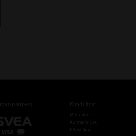
- LINEA GOLD uppfyller de snävaste
dimensionstoleranserna och kan
installeras utan matchning.
- Slipade sidoväggar för mjukare gång
utan vibrationer och minskade
ljudnivåer.
betspartners
Kundtjänst
Mina sidor
Kontakta Oss
Köpvillkor