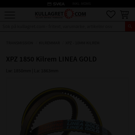
credit_card
INKL. MOMS
Meny
Favoriter
Kundva
TRANSMISSION
KILREMMAR
XPZ - 10MM KILREM
XPZ 1850 Kilrem LINEA GOLD
Lw: 1850mm | La: 1863mm