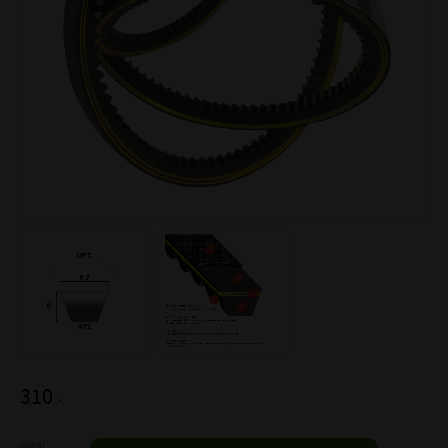
310
:-
Antal