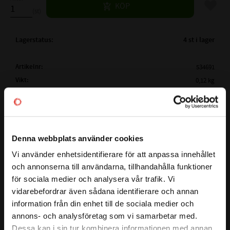
Lägg til
KÖP
st
Lagerstatus
4 st i lager
Artikelnr
534691
Vikt
0,12 kg
Tillverkare
Megadyne
Mer info
( Lw /
1850 mm
Ld )
ARBETSLÄNGD:
Visa alla produkter från Megadyne
Denna webbplats använder cookies
( La)
YTTERLÄNGD:
1863 mm
Vi använder enhetsidentifierare för att anpassa innehållet
close
( Li )
INNERLÄNGD:
La - 51mm
och annonserna till användarna, tillhandahålla funktioner
Välkommen till kullagret.com
Lw - 38mm
för sociala medier och analysera vår trafik. Vi
Detta är en kilrem i serien LINEA GOLD som garanterar stora
PROFIL:
XPZ
vidarebefordrar även sådana identifierare och annan
Vill du handla som företag eller privatperson?
kostnadsfördelar för slutanvändaren och en större
information från din enhet till de sociala medier och
BREDD PÅ PROFIL:
9,7mm
designflexibilitet för ingenjörer. Bältet har ett smalt tvärsnitt
annons- och analysföretag som vi samarbetar med.
HÖJD PÅ PROFIL:
8 mm
och en rå kantkonstruktion, baserad på en ny EPDM -
FÖRETAG
Dessa kan i sin tur kombinera informationen med annan