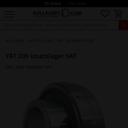
credit_card
INKL. MOMS
Meny
Favoriter
Kundva
KULLAGER
INSATSLAGER
YAT - SB INSATSLAGER
YAT 209 Insatslager SKF
SKF | Dim: 45x85x37 mm