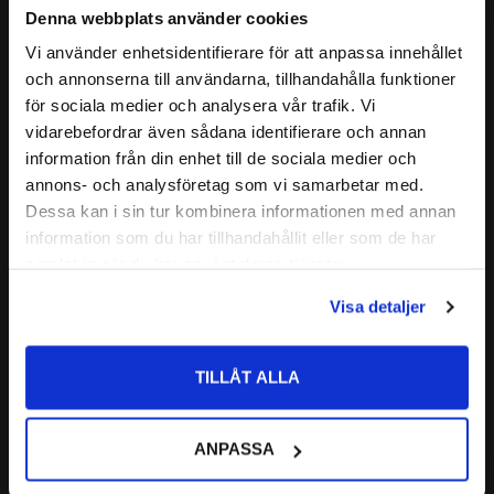
( C )
BREDD PÅ YTTERRING:
22 mm
Denna webbplats använder cookies
sitta monterade i lagerenheter även kallat lagerhus. Lagret
( d1 )
YTTERDIAMETER PÅ INNERRING:
≈ 56,8mm
Vi använder enhetsidentifierare för att anpassa innehållet
passar på axlar som har en diameter på
45 mm.
close
( B4 )
MÅTT:
7 mm
och annonserna till användarna, tillhandahålla funktioner
Välkommen till kullagret.com
Relaterade produkter
för sociala medier och analysera vår trafik. Vi
( r1/r2 )
FASMÅTT:
min. 1mm
vidarebefordrar även sådana identifierare och annan
Vill du handla som företag eller privatperson?
( s1 )
MÅTT:
25,8 mm
information från din enhet till de sociala medier och
( G2 )
STOPPSKRUV:
M6x0,75
Lägg till i favoriter
annons- och analysföretag som vi samarbetar med.
ÅTDRAGNINGSMOMENT STOPPSKRUV:
4 Nm
FÖRETAG
Dessa kan i sin tur kombinera informationen med annan
information som du har tillhandahållit eller som de har
DYNAMISKT BÄRIGHETSTAL (C):
33,2kN
Priser visas exkl. moms
samlat in när du har använt deras tjänster.
STATISKT BÄRIGHETSTAL (C0):
21,6kN
PRIVAT
UTMATTNINGSBELASTNING (Pu):
0,915kN
Visa detaljer
Priser visas inkl. moms
GRÄNSVARVTAL*:
4300 r/min
AS209
TILLÅT ALLA
ALTERNATIVA BETECKNINGAR:
SB 209 2RS G 
AY45 NPPB
Insatslager
GAY45-NPPB
FK Bearing | Dim: 45x85x41,5 
GAY45-XL-NPP-B
ANPASSA
mm
M-AS209 D1
215