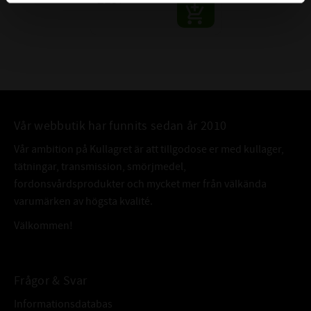
:-
PB209
SB209
SB 209
UB209
US209 . G2
GUMMIRING FÖR LAGERLÄGE:
RIS 209
Vår webbutik har funnits sedan år 2010
Vår ambition på Kullagret är att tillgodose er med kullager,
tätningar, transmission, smörjmedel,
fordonsvårdsprodukter och mycket mer från välkända
varumärken av högsta kvalité.
Välkommen!
Frågor & Svar
Informationsdatabas