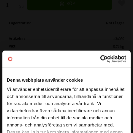
Lägg til
KÖP
st
Lagerstatus
6 st i lager
Artikelnr
534080
Vikt
0,72 kg
Tillverkare
SKF
Mer info
FULLSTÄNDIG SKF BETECKNING:
YET 209
Visa alla produkter från SKF
( d )
INNERDIAMETER:
45 mm
Denna webbplats använder cookies
( D )
YTTERDIAMETER:
85 mm
Vi använder enhetsidentifierare för att anpassa innehållet
close
( B1 )
BREDD:
43,7 mm
och annonserna till användarna, tillhandahålla funktioner
Välkommen till kullagret.com
( B )
BREDD:
30,2 mm
för sociala medier och analysera vår trafik. Vi
vidarebefordrar även sådana identifierare och annan
( C )
:
22 mm
Vill du handla som företag eller privatperson?
information från din enhet till de sociala medier och
( d1 )
:
≈ 56,8 mm
YET insatslager även kallat för AEL och SA är ett insatslager
annons- och analysföretag som vi samarbetar med.
( d2 )
:
62mm
med excentrisk låsning. Detta insatslager har Excentrisk
FÖRETAG
Dessa kan i sin tur kombinera informationen med annan