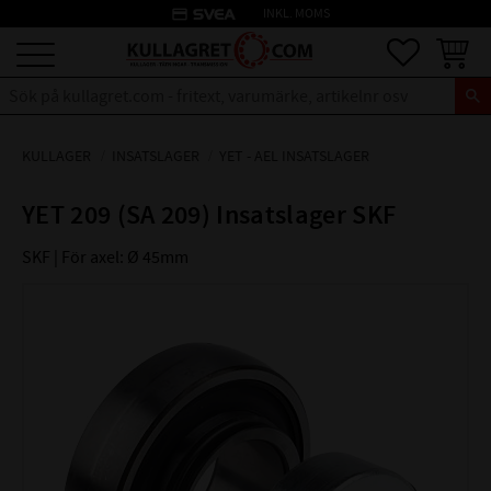
credit_card
INKL. MOMS
Meny
Favoriter
Kundva
KULLAGER
INSATSLAGER
YET - AEL INSATSLAGER
YET 209 (SA 209) Insatslager SKF
SKF | För axel: Ø 45mm