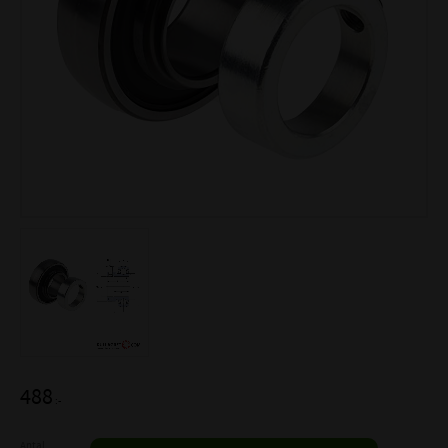
488
:-
Antal