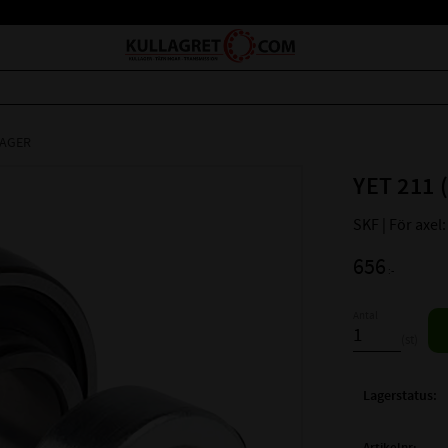
LAGER
YET 211 
SKF | För axe
656
:-
Antal
st
Lagerstatus