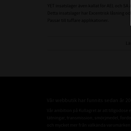
YET insatslager även kallat för AEL och SA 
Detta insatslager har Excentrisk låsning och 
Passar till tuffare applikationer.
Lä
Vår webbutik har funnits sedan år 2
Vår ambition på Kullagret är att tillgodose 
tätningar, transmission, smörjmedel, for
och mycket mer från välkända varumärken a