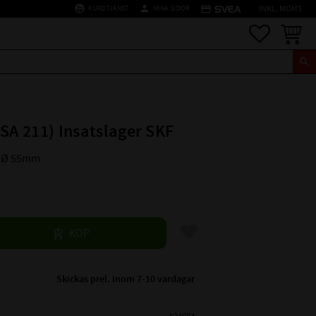
supervised_user_circle
person
credit_card
KUNDTJÄNST
MINA SIDOR
INKL. MOMS
Favoriter
Kundva
(SA 211) Insatslager SKF
l: Ø 55mm
Lägg till i favoriter
KÖP
Skickas prel. inom 7-10 vardagar