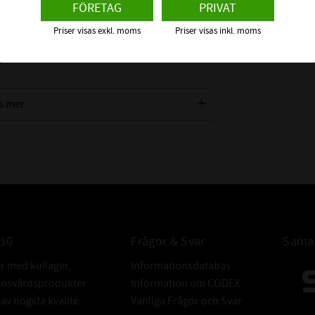
DYNAMIC LOAD
FÖRETAG
PRIVAT
är ett insatslager med excentrisk låsning.
STATIC LOAD R
är till för en rotationsriktning på axel,
Priser visas exkl. moms
Priser visas inkl. moms
AXELLÅSNING
ALTERNATIVA
s mer
FABRIKAT:
010
Frågor & Svar
Samar
er med kullager,
Informationsdatabas
donsvårdsprodukter
Information om CODEX
v högsta kvalité.
Vanliga Frågor och Svar