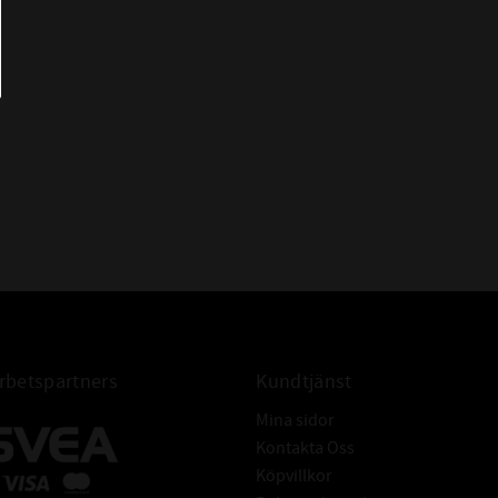
 RATING (kN):
43,6kN
ATINGs ( kN ):
29kN
:
Excentrisk låsning
SA211
YET 211
 BETECKNINGAR:
RAE 55 NPPB
KH 211 AE
EN 211
AEL 211
SKF
betspartners
Kundtjänst
Mina sidor
Kontakta Oss
Köpvillkor