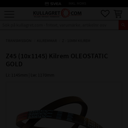
credit_card
INKL. MOMS
Meny
Favoriter
Kundva
TRANSMISSION
KILREMMAR
Z - 10MM KILREM
Z45 (10x1145) Kilrem OLEOSTATIC
GOLD
Li: 1145mm | Lw: 1170mm