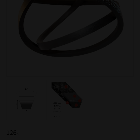
126
:-