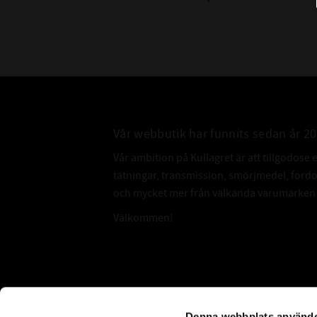
Vår webbutik har funnits sedan år 2
Vår ambition på Kullagret är att tillgodose 
tätningar, transmission, smörjmedel, for
och mycket mer från välkända varumärken a
Välkommen!
Subscribe
Denna webbplats använde