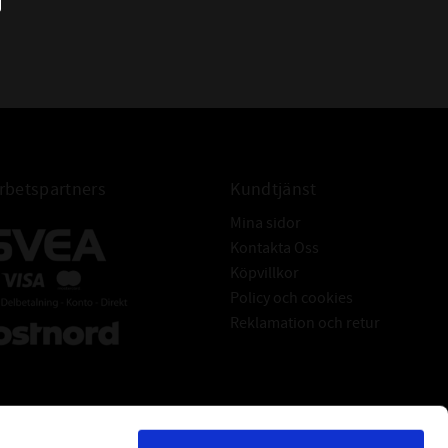
- Vibrationsdämpning mellan drivenhet
och remskivor
- Inget behov av smörjning
- Lång livslängd och lägre
underhållskostnader
- Antistatiska egenskaper enligt
ISO1813
betspartners
Kundtjänst
Mina sidor
Kontakta Oss
Köpvillkor
Policy och cookies
Reklamation och retur