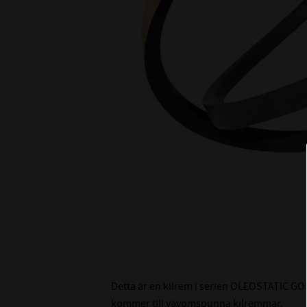
Detta är en kilrem i serien OLEOSTATIC GOL
kommer till vävomspunna kilremmar.