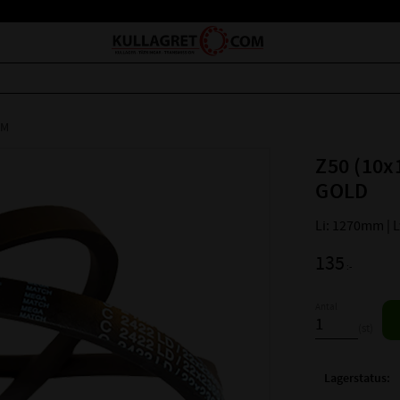
EM
Z50 (10x
GOLD
Li: 1270mm |
135
:-
Antal
st
Lagerstatus