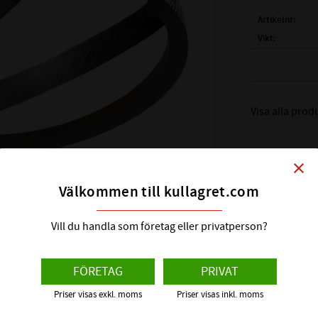
Artikelnr
Vikt
Tillverkare
( Li )
INVÄNDI
Visa alla pro
( Lw
(Ld)
ARBETSL
( La )
YTTERL
close
PROFIL:
Välkommen till kullagret.com
BREDD PÅ x P
HÖJD PÅ x - P
Vill du handla som företag eller privatperson?
TEMPERATUR
FÖRETAG
PRIVAT
EGENSKAPER
Priser visas exkl. moms
Priser visas inkl. moms
D vilket är en TOP OF THE LINE serie när det