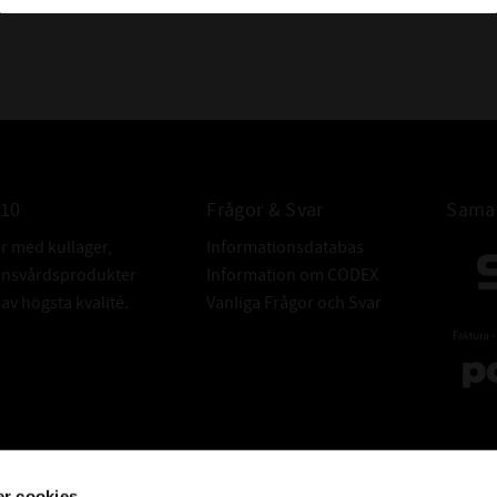
010
Frågor & Svar
Samar
er med kullager,
Informationsdatabas
donsvårdsprodukter
Information om CODEX
v högsta kvalité.
Vanliga Frågor och Svar
r cookies